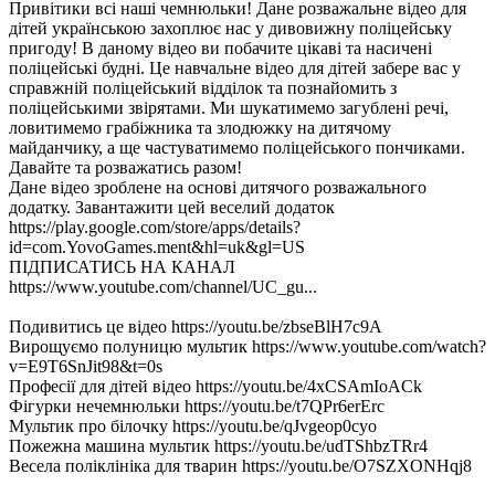
Привітики всі наші чемнюльки! Дане розважальне відео для
дітей українською захоплює нас у дивовижну поліцейську
пригоду! В даному відео ви побачите цікаві та насичені
поліцейські будні. Це навчальне відео для дітей забере вас у
справжній поліцейський відділок та познайомить з
поліцейськими звірятами. Ми шукатимемо загублені речі,
ловитимемо грабіжника та злодюжку на дитячому
майданчику, а ще частуватимемо поліцейського пончиками.
Давайте та розважатись разом!
Дане відео зроблене на основі дитячого розважального
додатку. Завантажити цей веселий додаток
https://play.google.com/store/apps/details?
id=com.YovoGames.ment&hl=uk&gl=US
ПІДПИСАТИСЬ НА КАНАЛ
https://www.youtube.com/channel/UC_gu...
Подивитись це відео https://youtu.be/zbseBlH7c9A
Вирощуємо полуницю мультик https://www.youtube.com/watch?
v=E9T6SnJit98&t=0s
Професії для дітей відео https://youtu.be/4xCSAmIoACk
Фігурки нечемнюльки https://youtu.be/t7QPr6erErc
Мультик про білочку https://youtu.be/qJvgeop0cyo
Пожежна машина мультик https://youtu.be/udTShbzTRr4
Весела поліклініка для тварин https://youtu.be/O7SZXONHqj8