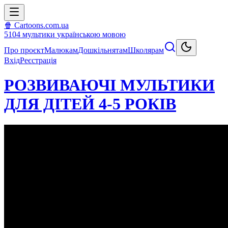
🍿 Cartoons.com.ua
5104
мультики
українською мовою
Про проєкт
Малюкам
Дошкільнятам
Школярам
Вхід
Реєстрація
РОЗВИВАЮЧІ МУЛЬТИКИ
ДЛЯ ДІТЕЙ 4-5 РОКІВ