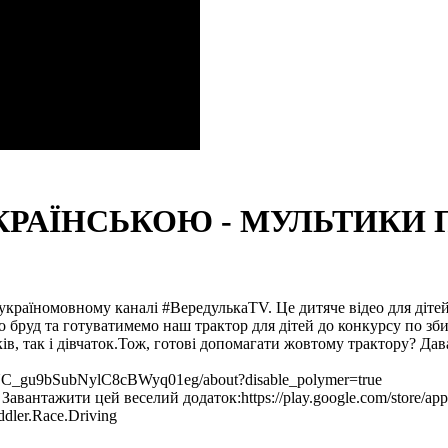
УКРАЇНСЬКОЮ - МУЛЬТИКИ
україномовному каналі #ВередулькаTV. Це дитяче відео для діте
го бруд та готуватимемо наш трактор для дітей до конкурсу по 
ів, так і дівчаток.Тож, готові допомагати жовтому трактору? Дав
_gu9bSubNylC8cBWyq01eg/about?disable_polymer=true
авантажити цей веселий додаток:https://play.google.com/store/apps
dler.Race.Driving