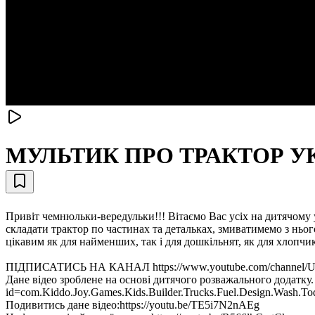
МУЛЬТИК ПРО ТРАКТОР 
Привіт чемнюльки-вередульки!!! Вітаємо Вас усіх на дитячому 
складати трактор по частинах та детальках, змиватимемо з ньо
цікавим як для найменших, так і для дошкільнят, як для хлопчик
ПІДПИСАТИСЬ НА КАНАЛ https://www.youtube.com/channel/UC
Дане відео зроблене на основі дитячого розважального додатку. З
id=com.Kiddo.Joy.Games.Kids.Builder.Trucks.Fuel.Design.Wash.Tod
Подивитись дане відео:https://youtu.be/TE5i7N2nAEg