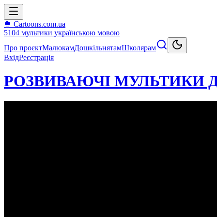
🍿 Cartoons.com.ua
5104
мультики
українською мовою
Про проєкт
Малюкам
Дошкільнятам
Школярам
Вхід
Реєстрація
РОЗВИВАЮЧІ МУЛЬТИКИ ДЛ