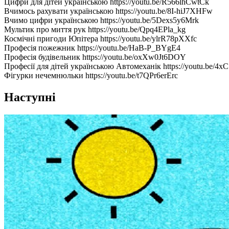
Цифри для дітей українською https://youtu.be/R566lhCwtCk
Вчимось рахувати українською https://youtu.be/8I-hiJ7XHFw
Вчимо цифри українською https://youtu.be/5Dexs5y6Mrk
Мультик про миття рук https://youtu.be/Qpq4EPla_kg
Космічні пригоди Юпітера https://youtu.be/ylrR78pXXfc
Професія пожежник https://youtu.be/HaB-P_BYgE4
Професія будівельник https://youtu.be/oxXw0Jt6DOY
Професії для дітей українською Автомеханік https://youtu.be/
Фігурки нечемнюльки https://youtu.be/t7QPr6erErc
Наступні