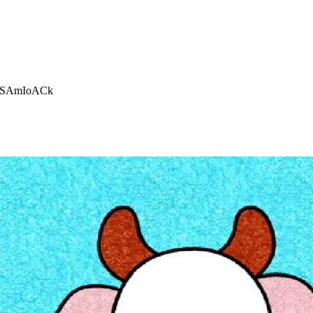
4xCSAmIoACk