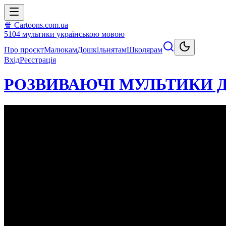
🍿 Cartoons.com.ua
5104
мультики
українською мовою
Про проєкт
Малюкам
Дошкільнятам
Школярам
Вхід
Реєстрація
РОЗВИВАЮЧІ МУЛЬТИКИ ДЛ