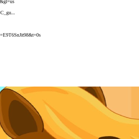
ng&gl=us
_gu...
v=E9T6SnJit98&t=0s