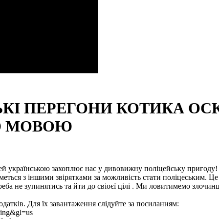
КІ ПЕРЕГОНИ КОТИКА ОСК
Ю МОВОЮ
ей українською захоплює нас у дивовижну поліцейську пригоду! В
ься з іншими звірятками за можливість стати поліцеським. Це на
треба не зупинятись та йти до свіоєї цілі . Ми ловитимемо злочи
датків. Для їх завантаження слідуйте за посиланням:
acing&gl=us