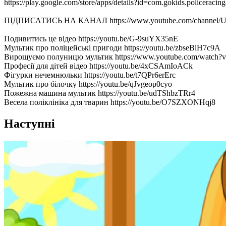
https://play.google.com/store/apps/details?id=com.gokids.policeraci
ПІДПИСАТИСЬ НА КАНАЛ https://www.youtube.com/channel/UC
Подивитись це відео https://youtu.be/G-9suYX35nE
Мультик про поліцейські пригоди https://youtu.be/zbseBlH7c9A
Вирощуємо полуницю мультик https://www.youtube.com/watch?
Професії для дітей відео https://youtu.be/4xCSAmIoACk
Фігурки нечемнюльки https://youtu.be/t7QPr6erErc
Мультик про білочку https://youtu.be/qJvgeop0cyo
Пожежна машина мультик https://youtu.be/udTShbzTRr4
Весела поліклініка для тварин https://youtu.be/O7SZXONHqj8
Наступні