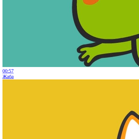
00:57
Жаба