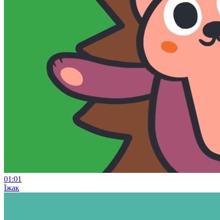
01:01
Їжак