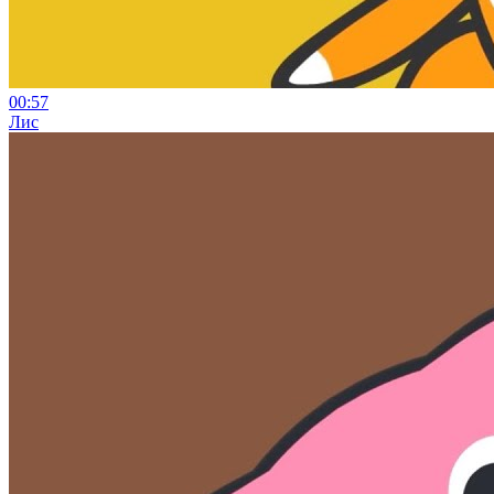
00:57
Лис