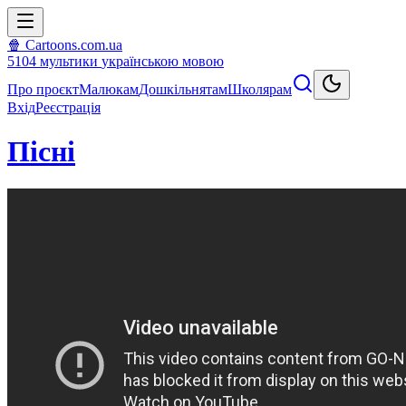
🍿 Cartoons.com.ua
5104
мультики
українською мовою
Про проєкт
Малюкам
Дошкільнятам
Школярам
Вхід
Реєстрація
Пісні