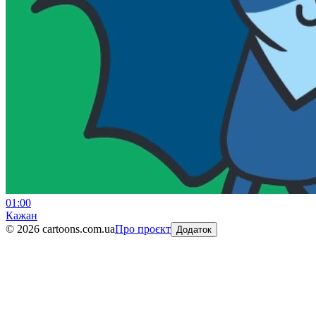
01:00
Кажан
©
2026
cartoons.com.ua
Про проєкт
Додаток