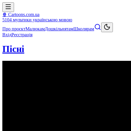
🍿 Cartoons.com.ua
5104
мультики
українською мовою
Про проєкт
Малюкам
Дошкільнятам
Школярам
Вхід
Реєстрація
Пісні