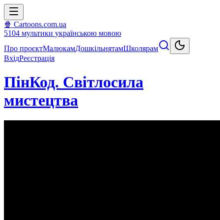
🍿 Cartoons.com.ua
5104
мультики
українською мовою
Про проєкт
Малюкам
Дошкільнятам
Школярам
Вхід
Реєстрація
ПінКод. Світлосила
мистецтва