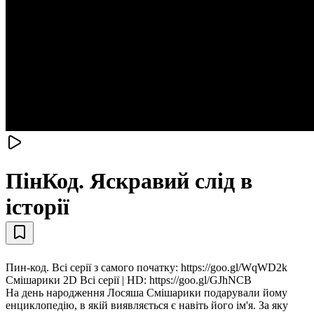
ПінКод. Яскравий слід в
історії
Пин-код. Всі серії з самого початку: https://goo.gl/WqWD2k
Смiшарики 2D Всі серії | HD: https://goo.gl/GJhNCB
На день народження Лосяша Смішарики подарували йому
енциклопедію, в якій виявляється є навіть його ім'я. За яку