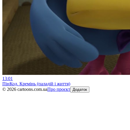
13:01
ПінКод. Кремінь (паладій і життя)
©
2026
cartoons.com.ua
Про проєкт
Додаток