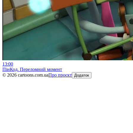
13:00
ПінКод. Переломний момент
©
2026
cartoons.com.ua
Про проєкт
Додаток