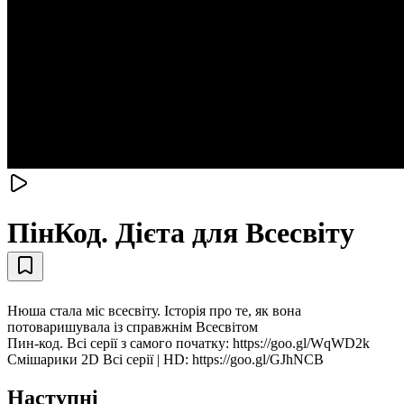
ПінКод. Дієта для Всесвіту
Нюша стала міс всесвіту. Історія про те, як вона
потоваришувала із справжнім Всесвітом
Пин-код. Всі серії з самого початку: https://goo.gl/WqWD2k
Смiшарики 2D Всі серії | HD: https://goo.gl/GJhNCB
Наступні