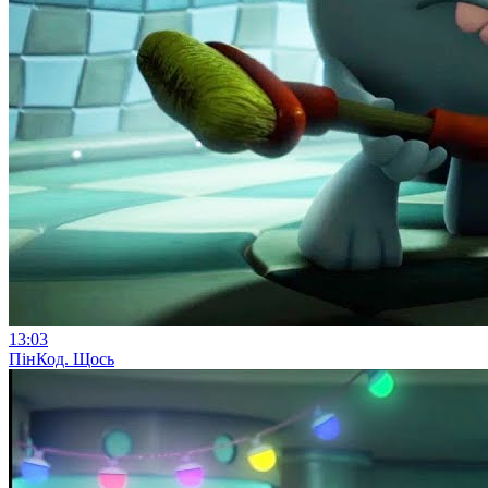
13:03
ПінКод. Щось