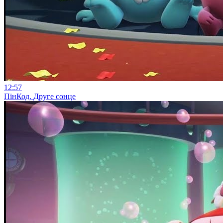
12:57
ПінКод. Друге сонце