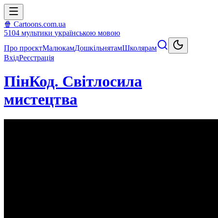
🍿 Cartoons.com.ua
5104
мультики
українською мовою
Про проєкт
Малюкам
Дошкільнятам
Школярам
Вхід
Реєстрація
ПінКод. Світлосила
мистецтва