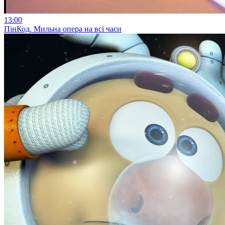
13:00
ПінКод. Мильна опера на всі часи