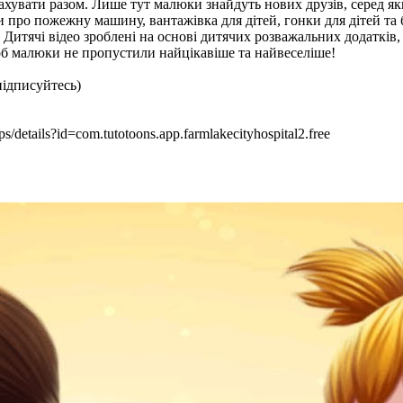
хувати разом. Лише тут малюки знайдуть нових друзів, серед яких
и про пожежну машину, вантажівка для дітей, гонки для дітей та
Дитячі відео зроблені на основі дитячих розважальних додатків
об малюки не пропустили найцікавіше та найвеселіше!
підписуйтесь)
/details?id=com.tutotoons.app.farmlakecityhospital2.free