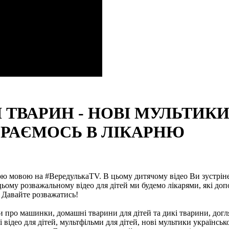
 ТВАРИН - НОВІ МУЛЬТИКИ
ГРАЄМОСЬ В ЛІКАРНЮ
ю мовою на #ВередулькаTV. В цьому дитячому відео Ви зустрінете 
В цьому розважальному відео для дітей ми будемо лікарями, які д
 Давайте розважатись!
 про машинки, домашні тварини для дітей та дикі тварини, догля
відео для дітей, мультфільми для дітей, нові мультики українсь