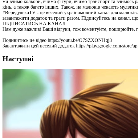
ми вчимо кольори, вчимо фігури, вчимо транспорт та вчимось ра
кінь, а також багато інших. Також, на малюків чекають мультик
#ВередулькаТV - це веселий україномовний канал для малюків. 
завантажити додаток та грати разом. Підписуйтесь на канал, щ
ПІДПИСАТИСЬ НА КАНАЛ
Нам дуже важливі Ваші відгуки, тож коментуйте, поширюйте, 
Подивитись це відео https://youtu.be/O7SZXONHqj8
Завантажити цей веселий додаток https://play.google.com/store/apps
Наступні