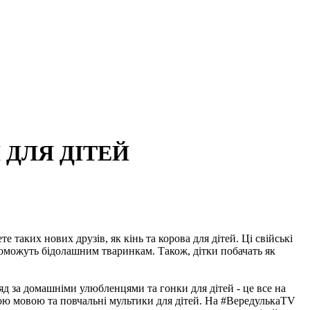
 ДЛЯ ДІТЕЙ
таких нових друзів, як кінь та корова для дітей. Ці свійські
опоможуть бідолашним тваринкам. Також, дітки побачать як
д за домашніми улюбленцями та гонки для дітей - це все на
кою мовою та повчальні мультики для дітей. На #ВередулькаТV