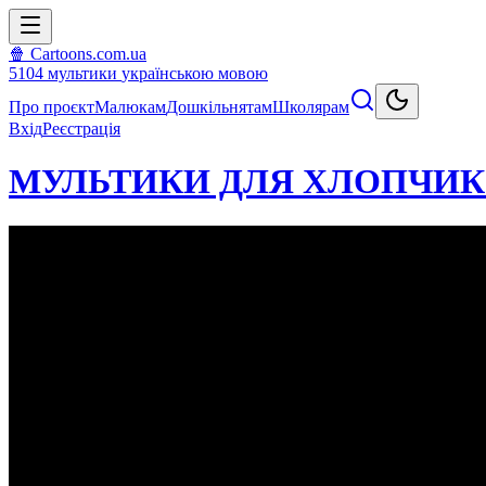
🍿 Cartoons.com.ua
5104
мультики
українською мовою
Про проєкт
Малюкам
Дошкільнятам
Школярам
Вхід
Реєстрація
МУЛЬТИКИ ДЛЯ ХЛОПЧИК