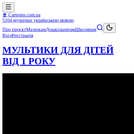
🍿 Cartoons.com.ua
5104
мультики
українською мовою
Про проєкт
Малюкам
Дошкільнятам
Школярам
Вхід
Реєстрація
МУЛЬТИКИ ДЛЯ ДІТЕЙ
ВІД 1 РОКУ