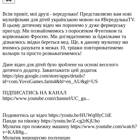
Всім привіт, мої друзі - вередульки! Представляємо вам нові
мультфільми для дітей українською мовою на #ВередулькаTV.
В цьому дитячому відео ми поринемо у дуже фермерську
пригоду. Ми познайомимось з поросятком Фунтиком та
корівонькою Фросею. Ми доглядатимемо за бджілками та
дізнаємось звідки береться мед. Ще, в даному мультику ми
вчимось рахувати в межах 10, трішки повторюватимемо
кольори та просто розважатимемось!
Дане відео для дітей було зроблене на основі веселого
дитячого додатку. Завантажити цей додаток
https://play.google.com/store/apps/details?
id=com.YovoGames.farm4&hl=en_AU&gl=US
ПІДПИСАТИСЬ НА КАНАЛ
https://www.youtube.com/channel/UC_gu...
Подивитись це відео https://youtu.be/HUWq0IyC1tE
Панди на пікніку https://youtu.be/Z-cg2rKjUho
Мультик про пожежну машину https://www.youtube.com/watch?
v=KAB8g...
Мультик вирощуємо полуницю