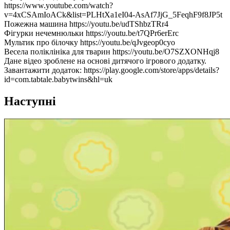
https://www.youtube.com/watch?
v=4xCSAmIoACk&list=PLHtXa1eI04-AsAf7JjG_5FeqhF9f8JP5t
Пожежна машина https://youtu.be/udTShbzTRr4
Фігурки нечемнюльки https://youtu.be/t7QPr6erErc
Мультик про білочку https://youtu.be/qJvgeop0cyo
Весела поліклініка для тварин https://youtu.be/O7SZXONHqj8
Дане відео зроблене на основі дитячого ігрового додатку.
Завантажити додаток: https://play.google.com/store/apps/details?
id=com.tabtale.babytwins&hl=uk
Наступні