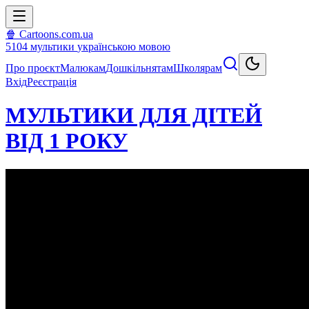
🍿 Cartoons.com.ua
5104
мультики
українською мовою
Про проєкт
Малюкам
Дошкільнятам
Школярам
Вхід
Реєстрація
МУЛЬТИКИ ДЛЯ ДІТЕЙ
ВІД 1 РОКУ