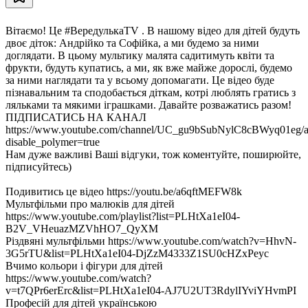
Вітаємо! Це #ВередулькаTV . В нашому відео для дітей будуть
двоє діток: Андрійко та Софійка, а ми будемо за ними
доглядати. В цьому мультику малята садитимуть квіти та
фрукти, будуть купатись, а ми, як вже майже дорослі, будемо
за ними наглядати та у всьому допомагати. Це відео буде
пізнавальним та сподобається діткам, котрі люблять гратись з
ляльками та мякими іграшками. Давайте розважатись разом!
ПІДПИСАТИСЬ НА КАНАЛ
https://www.youtube.com/channel/UC_gu9bSubNylC8cBWyq01eg/a
disable_polymer=true
Нам дуже важливі Ваші відгуки, тож коментуйте, поширюйте,
підписуйтесь)
Подивитись це відео https://youtu.be/a6qftMEFW8k
Мультфільми про малюків для дітей
https://www.youtube.com/playlist?list=PLHtXa1eI04-
B2V_VHeuazMZVhHO7_QyXM
Різдвяні мультфільми https://www.youtube.com/watch?v=HhvN-
3G5rTU&list=PLHtXa1eI04-DjZzM4333Z1SU0cHZxPeyc
Вчимо кольори і фігури для дітей
https://www.youtube.com/watch?
v=t7QPr6erErc&list=PLHtXa1eI04-AJ7U2UT3RdylIYviYHvmPI
Професій для дітей українською