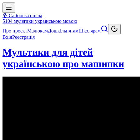
🍿 Cartoons.com.ua
5104
мультики
українською мовою
Про проєкт
Малюкам
Дошкільнятам
Школярам
Вхід
Реєстрація
Мультики для дітей
українською про машинки