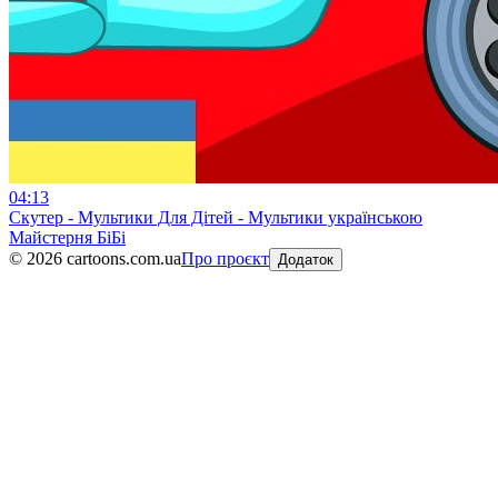
04:13
Скутер - Mультики Для Дітей - Mультики українською
Майстерня БіБі
©
2026
cartoons.com.ua
Про проєкт
Додаток