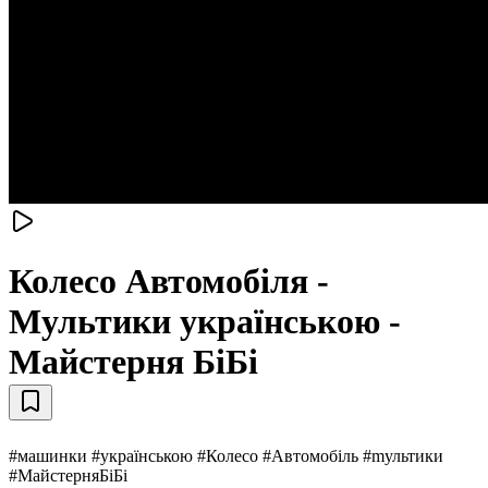
Колесо Автомобіля -
Mультики українською -
Майстерня БіБі
#машинки #українською #Колесо #Автомобіль #mультики
#МайстерняБіБі