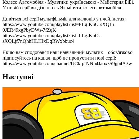
Колесо Автомобіля - Mультики українською - Майстерня БіБі.
У новій серії ви дізнаєтесь Як міняти колесо автомобіля.
Дивіться всі серії мультфільмів для малюків у плейлистax:
https://www.youtube.com/playlist?list=PLg-KuO-sXQLi-
0JER49xgPbyDWs-7fZqK
https://www.youtube.com/playlist?list=PLg-KuO-
sXQLjf7nQhhHLHIxDqRWxbbuc4
Якщо вам сподобався наш навчальний мультик – обов'язково
підписуйтесь на канал, щоб не пропустити нові серії:
https://www.youtube.com/channel/UCkfprNNu4JaoxzS9jjp4A3w
Наступні