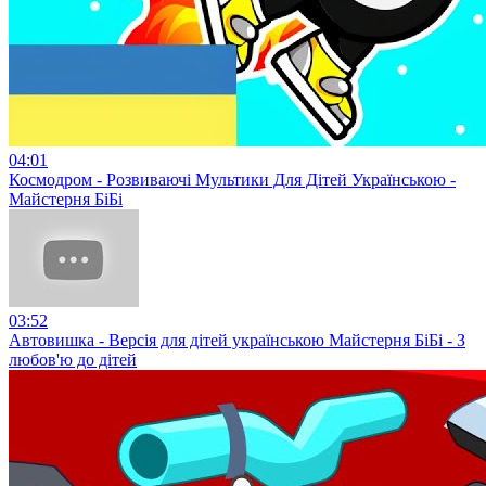
04:01
Космодром - Pозвиваючі Mультики Для Дітей Українською -
Майстерня БіБі
03:52
Автовишка - Версія для дітей українською Майстерня БіБі - З
любов'ю до дітей