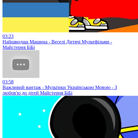
03:23
Найшвидша Машина - Веселі Дитячі Мультфільми -
Майстерня БіБі
03:58
Важливий вантаж - Мультики Українською Мовою - З
любов'ю до дітей Майстерня БіБі