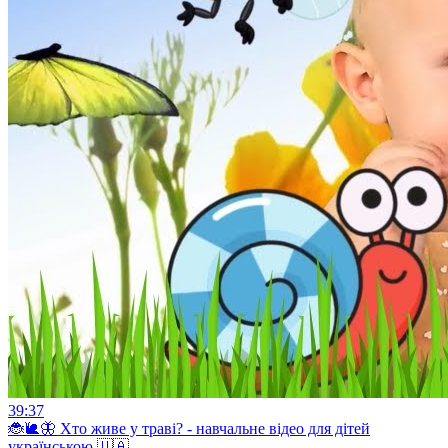
39:37
🐞🐌🦋 Хто живе у траві? - навчальне відео для дітей
українською 🇺🇦