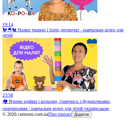
19:14
🐓🐣🐔 Назви тварин і їхніх дитинчат - навчальне відео для
дітей
23:58
🏘 Вчимо цифри і кольори, граючись з будиночками-
сюрпризами / навчальне відео для дітей українською
©
2026
cartoons.com.ua
Про проєкт
Додаток