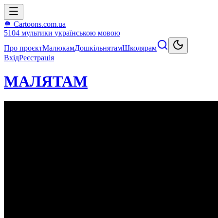
🍿 Cartoons.com.ua
5104
мультики
українською мовою
Про проєкт
Малюкам
Дошкільнятам
Школярам
Вхід
Реєстрація
МАЛЯТАМ