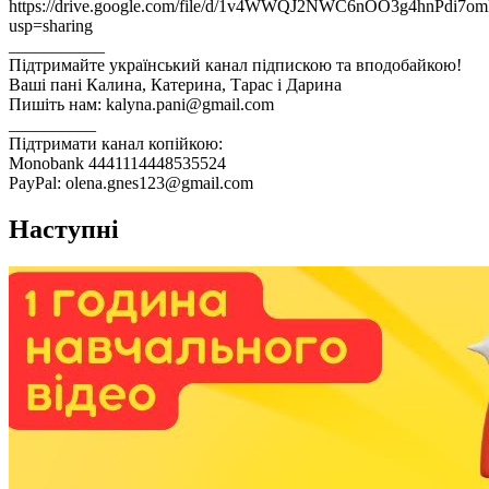
https://drive.google.com/file/d/1v4WWQJ2NWC6nOO3g4hnPdi7
usp=sharing
___________
Підтримайте український канал підпискою та вподобайкою!
Ваші пані Калина, Катерина, Тарас і Дарина
Пишіть нам: kalyna.pani@gmail.com
__________
Підтримати канал копійкою:
Monobank 4441114448535524
PayPal: olena.gnes123@gmail.com
Наступні