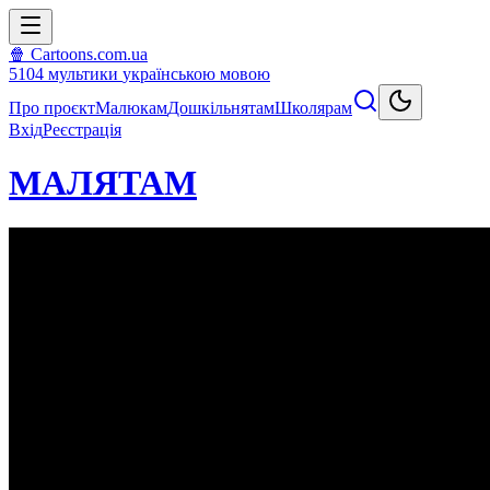
🍿 Cartoons.com.ua
5104
мультики
українською мовою
Про проєкт
Малюкам
Дошкільнятам
Школярам
Вхід
Реєстрація
МАЛЯТАМ