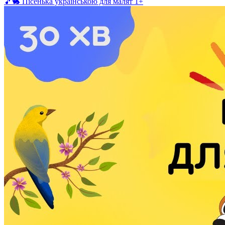
🎵🐇 Пісенька українською для малят 1+