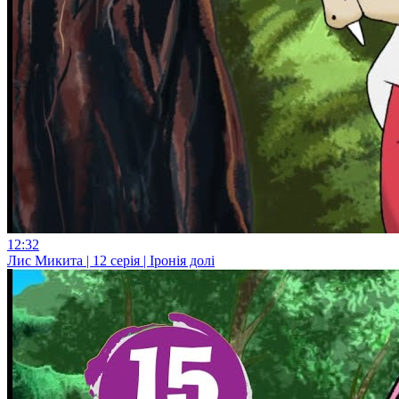
12:32
Лис Микита | 12 серія | Іронія долі