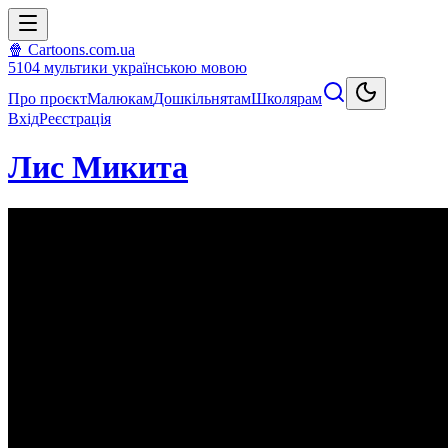
🍿 Cartoons.com.ua
5104
мультики
українською мовою
Про проєкт
Малюкам
Дошкільнятам
Школярам
Вхід
Реєстрація
Лис Микита