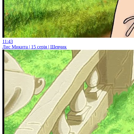
11:43
Лис Микита | 15 серія | Шевчик