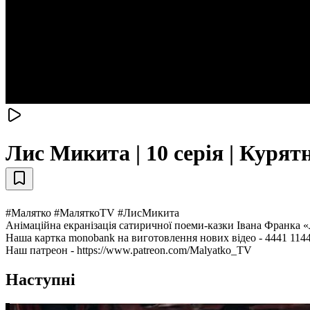
Лис Микита | 10 серія | Курят
#Малятко #МаляткоTV #ЛисМикита
Анімаційна екранізація сатиричної поеми-казки Івана Франка 
Наша картка monobank на виготовлення нових відео - 4441 114
Наш патреон - https://www.patreon.com/Malyatko_TV
Наступні