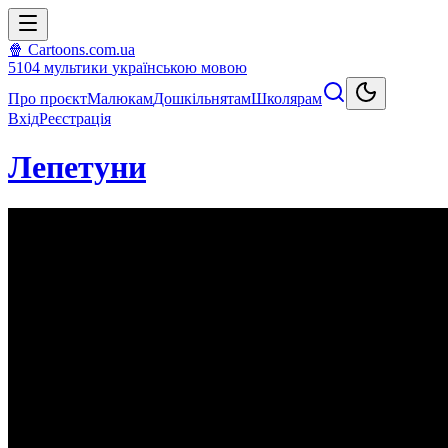
🍿 Cartoons.com.ua
5104
мультики
українською мовою
Про проєкт
Малюкам
Дошкільнятам
Школярам
Вхід
Реєстрація
Лепетуни