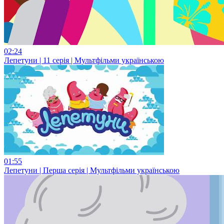
02:24
Лепетуни | 11 серія | Мультфільми українською
01:55
Лепетуни | Перша серія | Мультфільми українською