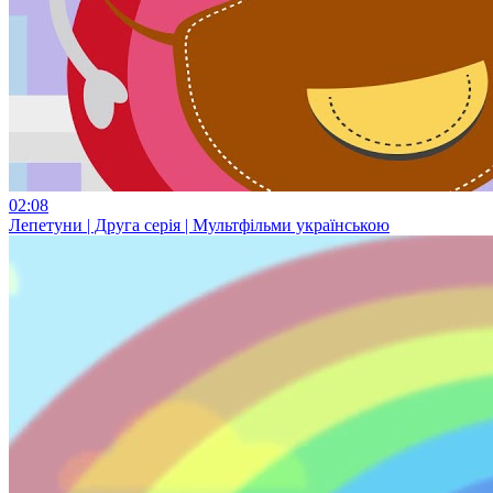
02:08
Лепетуни | Друга серія | Мультфільми українською