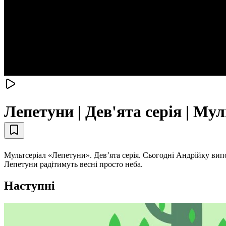
Лепетуни | Дев'ята серія | М
Мультсеріал «Лепетуни». Дев’ята серія. Сьогодні Андрійку випо
Лепетуни радітимуть весні просто неба.
Наступні