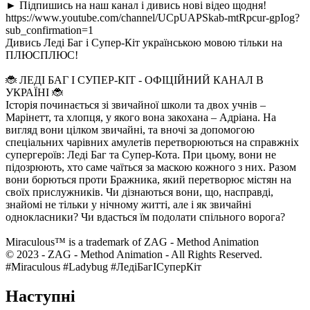
► Підпишись на наш канал і дивись нові відео щодня!
https://www.youtube.com/channel/UCpUAPSkab-mtRpcur-gpIog?
sub_confirmation=1
Дивись Леді Баг і Супер-Кіт українською мовою тільки на
ПЛЮСПЛЮС!
🐞 ЛЕДІ БАГ І СУПЕР-КІТ - ОФІЦІЙНИЙ КАНАЛ В
УКРАЇНІ 🐞
Історія починається зі звичайної школи та двох учнів –
Марінетт, та хлопця, у якого вона закохана – Адріана. На
вигляд вони цілком звичайні, та вночі за допомогою
спеціальних чарівних амулетів перетворюються на справжніх
супергероїв: Леді Баг та Супер-Кота. При цьому, вони не
підозрюють, хто саме чаїться за маскою кожного з них. Разом
вони борються проти Бражника, який перетворює містян на
своїх прислужників. Чи дізнаються вони, що, насправді,
знайомі не тільки у нічному житті, але і як звичайні
однокласники? Чи вдасться їм подолати спільного ворога?
Miraculous™ is a trademark of ZAG - Method Animation
© 2023 - ZAG - Method Animation - All Rights Reserved.
#Miraculous #Ladybug #ЛедіБагІСуперКіт
Наступні