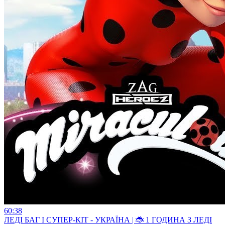
60:38
ЛЕДI БАГ I СУПЕР-КIТ - УКРАЇНА | 🐞 1 ГОДИНА З ЛЕДІ