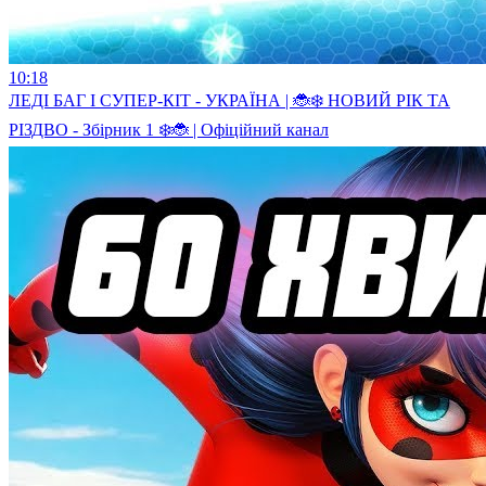
10:18
ЛЕДI БАГ I СУПЕР-КIТ - УКРАЇНА | 🐞❄️ НОВИЙ РІК ТА
РІЗДВО - Збірник 1 ❄️🐞 | Офіційний канал