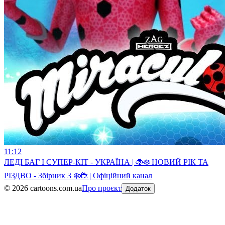
11:12
ЛЕДI БАГ I СУПЕР-КIТ - УКРАЇНА | 🐞❄️ НОВИЙ РІК ТА
РІЗДВО - Збірник 3 ❄️🐞 | Офіційний канал
©
2026
cartoons.com.ua
Про проєкт
Додаток