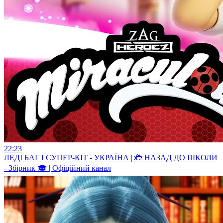
22:23
ЛЕДІ БАГ І СУПЕР-КІТ - УКРАЇНА | 🐞 НАЗАД ДО ШКОЛИ
- Збірник 🎓 | Офіційний канал