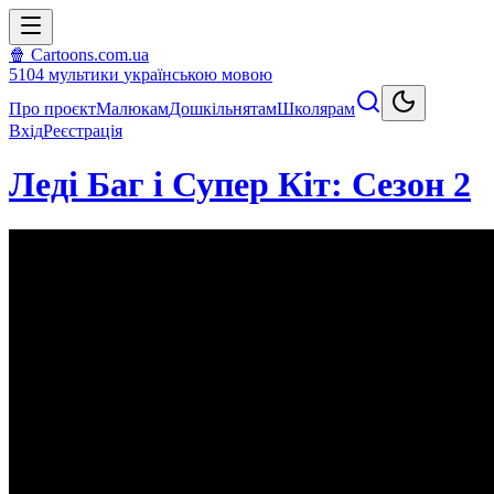
🍿 Cartoons.com.ua
5104
мультики
українською мовою
Про проєкт
Малюкам
Дошкільнятам
Школярам
Вхід
Реєстрація
Леді Баг і Супер Кіт: Сезон 2