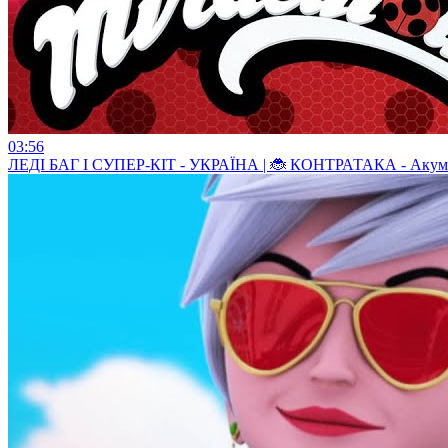
03:56
ЛЕДI БАГ I СУПЕР-КIТ - УКРАЇНА | 🐞 КОНТРАТАКА - Акуматиз