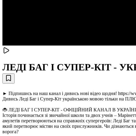
ЛЕДI БАГ I СУПЕР-КIТ - УКРА
► Підпишись на наш канал і дивись нові відео щодня! https:/
Дивись Леді Баг і Супер-Кіт українською мовою тільки на 
🐞 ЛЕДІ БАГ І СУПЕР-КІТ - ОФІЦІЙНИЙ КАНАЛ В УКРАЇНІ
Історія починається зі звичайної школи та двох учнів – Марінет
амулетів перетворюються на справжніх супергероїв: Леді Баг т
який перетворює містян на своїх прислужників. Чи дізнаються в
ворога?