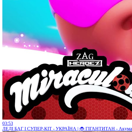
03:53
ЛЕДI БАГ I СУПЕР-КIТ - УКРАЇНА | 🐞 ГІГАНТИТАН - Акуматиз