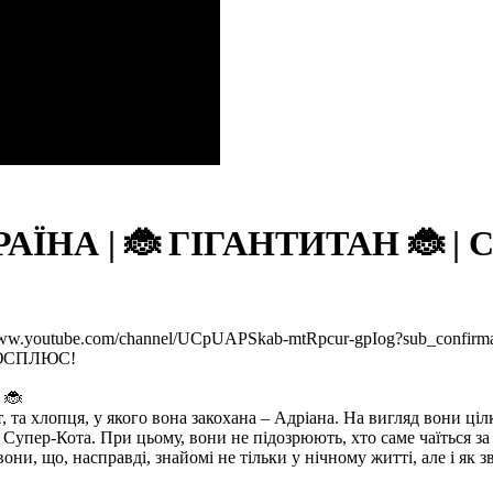
ЇНА | 🐞 ГІГАНТИТАН 🐞 | Се
/www.youtube.com/channel/UCpUAPSkab-mtRpcur-gpIog?sub_confirm
ПЛЮСПЛЮС!
 🐞
т, та хлопця, у якого вона закохана – Адріана. На вигляд вони ці
а Супер-Кота. При цьому, вони не підозрюють, хто саме чаїться 
они, що, насправді, знайомі не тільки у нічному житті, але і як