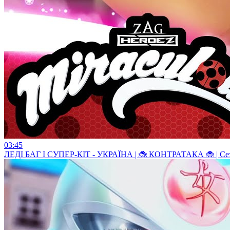
03:45
ЛЕДI БАГ I СУПЕР-КIТ - УКРАЇНА | 🐞 КОНТРАТАКА 🐞 | Сезо