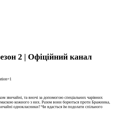
зон 2 | Офіційний канал
ation=1
лком звичайні, та вночі за допомогою спеціальних чарівних
за маскою кожного з них. Разом вони борються проти Бражника,
 звичайні однокласники? Чи вдасться їм подолати спільного