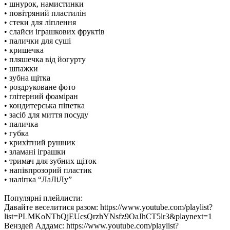
• шнурок, намистинки
• повітряний пластилін
• стеки для ліплення
• слайси іграшкових фруктів
• палички для суші
• кришечка
• пляшечка від йогурту
• шпажки
• зубна щітка
• роздруковане фото
• глітерний фоаміран
• кондитерська піпетка
• засіб для миття посуду
• паличка
• губка
• крихітний рушник
• зламані іграшки
• тримач для зубних щіток
• напівпрозорий пластик
• наліпка “ЛаЛіЛу”
Популярні плейлисти:
Давайте веселитися разом: https://www.youtube.com/playlist?
list=PLMKoNTbQjEUcsQrzhYNsfz9OaJhCT5lr3&playnext=1
Венздей Аддамс: https://www.youtube.com/playlist?