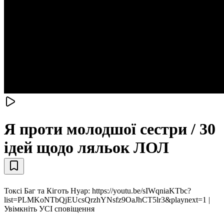
Я проти молодшої сестри / 30
ідей щодо ляльок ЛОЛ
Токсі Баг та Кіготь Нуар: https://youtu.be/sIWqniaKTbc?
list=PLMKoNTbQjEUcsQrzhYNsfz9OaJhCT5lr3&playnext=1 |
Увімкніть УСІ сповіщення