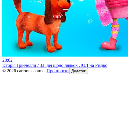
28:02
Історія Грінчелли / 33 ідеї щодо ляльок ЛОЛ на Різдво
©
2026
cartoons.com.ua
Про проєкт
Додаток