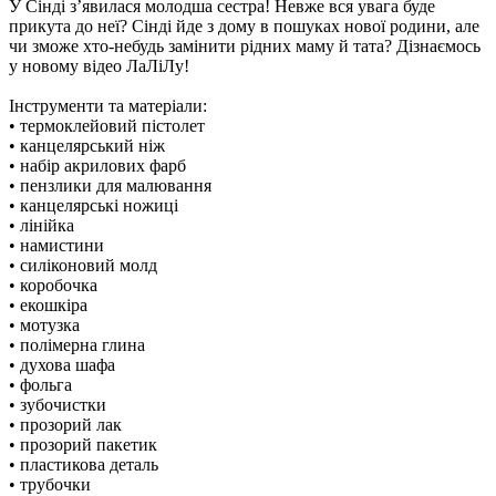
У Сінді з’явилася молодша сестра! Невже вся увага буде
прикута до неї? Сінді йде з дому в пошуках нової родини, але
чи зможе хто-небудь замінити рідних маму й тата? Дізнаємось
у новому відео ЛаЛіЛу!
Інструменти та матеріали:
• термоклейовий пістолет
• канцелярський ніж
• набір акрилових фарб
• пензлики для малювання
• канцелярські ножиці
• лінійка
• намистини
• силіконовий молд
• коробочка
• екошкіра
• мотузка
• полімерна глина
• духова шафа
• фольга
• зубочистки
• прозорий лак
• прозорий пакетик
• пластикова деталь
• трубочки