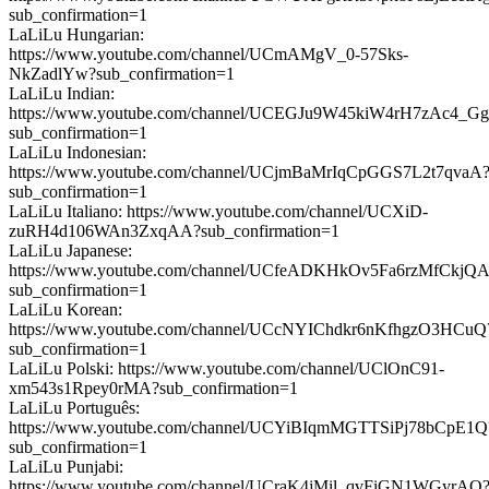
sub_confirmation=1
LaLiLu Hungarian:
https://www.youtube.com/channel/UCmAMgV_0-57Sks-
NkZadlYw?sub_confirmation=1
LaLiLu Indian:
https://www.youtube.com/channel/UCEGJu9W45kiW4rH7zAc4_Gg
sub_confirmation=1
LaLiLu Indonesian:
https://www.youtube.com/channel/UCjmBaMrIqCpGGS7L2t7qvaA
sub_confirmation=1
LaLiLu Italiano: https://www.youtube.com/channel/UCXiD-
zuRH4d106WAn3ZxqAA?sub_confirmation=1
LaLiLu Japanese:
https://www.youtube.com/channel/UCfeADKHkOv5Fa6rzMfCkjQ
sub_confirmation=1
LaLiLu Korean:
https://www.youtube.com/channel/UCcNYIChdkr6nKfhgzO3HCuQ
sub_confirmation=1
LaLiLu Polski: https://www.youtube.com/channel/UClOnC91-
xm543s1Rpey0rMA?sub_confirmation=1
LaLiLu Português:
https://www.youtube.com/channel/UCYiBIqmMGTTSiPj78bCpE1Q
sub_confirmation=1
LaLiLu Punjabi:
https://www.youtube.com/channel/UCraK4jMil_qvFiGN1WGyrAQ