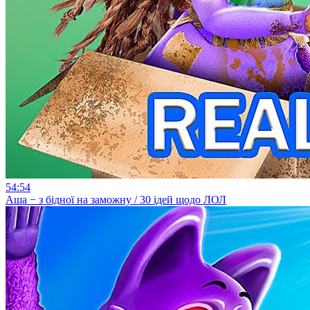
54:54
Аша − з бідної на заможну / 30 ідей щодо ЛОЛ