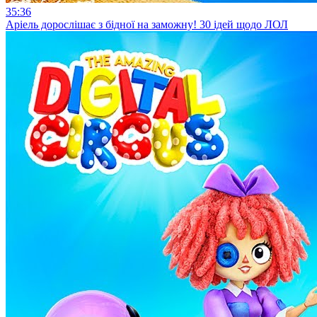
35:36
Аріель дорослішає з бідної на заможну! 30 ідей щодо ЛОЛ