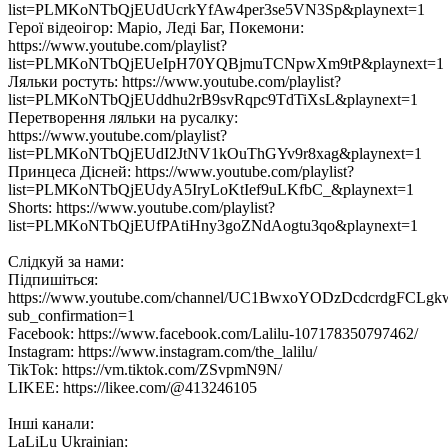
list=PLMKoNTbQjEUdUcrkYfAw4per3se5VN3Sp&playnext=1
Герої відеоігор: Маріо, Леді Баг, Покемони:
https://www.youtube.com/playlist?
list=PLMKoNTbQjEUeIpH70YQBjmuTCNpwXm9tP&playnext=1
Ляльки ростуть: https://www.youtube.com/playlist?
list=PLMKoNTbQjEUddhu2rB9svRqpc9TdTiXsL&playnext=1
Перетворення ляльки на русалку:
https://www.youtube.com/playlist?
list=PLMKoNTbQjEUdI2JtNV1kOuThGYv9r8xag&playnext=1
Принцеса Дісней: https://www.youtube.com/playlist?
list=PLMKoNTbQjEUdyA5IryLoKtIef9uLKfbC_&playnext=1
Shorts: https://www.youtube.com/playlist?
list=PLMKoNTbQjEUfPAtiHny3goZNdAogtu3qo&playnext=1
Слідкуй за нами:
Підпишіться:
https://www.youtube.com/channel/UC1BwxoYODzDcdcrdgFCLgk
sub_confirmation=1
Facebook: https://www.facebook.com/Lalilu-107178350797462/
Instagram: https://www.instagram.com/the_lalilu/
TikTok: https://vm.tiktok.com/ZSvpmN9N/
LIKEE: https://likee.com/@413246105
Інші канали:
LaLiLu Ukrainian: