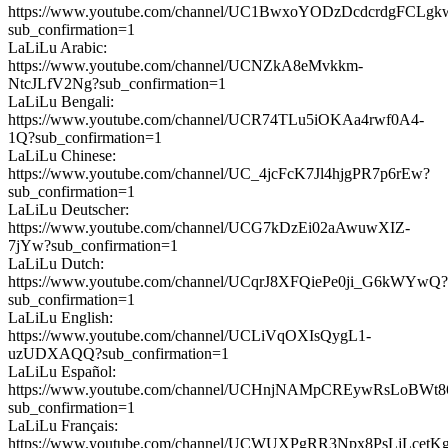
https://www.youtube.com/channel/UC1BwxoYODzDcdcrdgFCLgk
sub_confirmation=1
LaLiLu Arabic:
https://www.youtube.com/channel/UCNZkA8eMvkkm-
NtcJLfV2Ng?sub_confirmation=1
LaLiLu Bengali:
https://www.youtube.com/channel/UCR74TLu5iOKAa4rwf0A4-
1Q?sub_confirmation=1
LaLiLu Chinese:
https://www.youtube.com/channel/UC_4jcFcK7Jl4hjgPR7p6rEw?
sub_confirmation=1
LaLiLu Deutscher:
https://www.youtube.com/channel/UCG7kDzEi02aAwuwXIZ-
7jYw?sub_confirmation=1
LaLiLu Dutch:
https://www.youtube.com/channel/UCqrJ8XFQiePe0ji_G6kWYwQ?
sub_confirmation=1
LaLiLu English:
https://www.youtube.com/channel/UCLiVqOXIsQygL1-
uzUDXAQQ?sub_confirmation=1
LaLiLu Español:
https://www.youtube.com/channel/UCHnjNAMpCREywRsLoBWt8
sub_confirmation=1
LaLiLu Français:
https://www.youtube.com/channel/UCWUXPgRR3Npx8PsLjLcetK