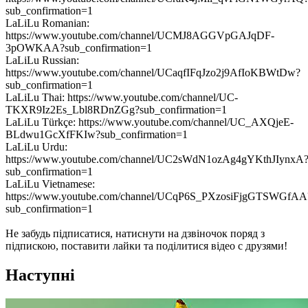
sub_confirmation=1
LaLiLu Romanian:
https://www.youtube.com/channel/UCMJ8AGGVpGAJqDF-
3pOWKAA?sub_confirmation=1
LaLiLu Russian:
https://www.youtube.com/channel/UCaqfIFqJzo2j9AfIoKBWtDw?
sub_confirmation=1
LaLiLu Thai: https://www.youtube.com/channel/UC-
TKXR9Iz2Es_Lbl8RDnZGg?sub_confirmation=1
LaLiLu Türkçe: https://www.youtube.com/channel/UC_AXQjeE-
BLdwu1GcXfFKIw?sub_confirmation=1
LaLiLu Urdu:
https://www.youtube.com/channel/UC2sWdN1ozAg4gYKthJIynxA
sub_confirmation=1
LaLiLu Vietnamese:
https://www.youtube.com/channel/UCqP6S_PXzosiFjgGTSWGfAA
sub_confirmation=1
Не забудь підписатися, натиснути на дзвіночок поряд з
підпискою, поставити лайки та поділитися відео с друзями!
Наступні