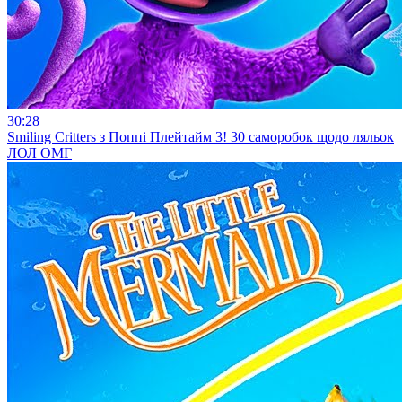
30:28
Smiling Critters з Поппі Плейтайм 3! 30 саморобок щодо ляльок
ЛОЛ ОМГ