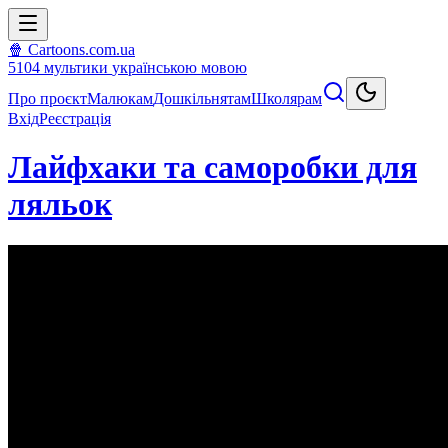
🍿 Cartoons.com.ua
5104
мультики
українською мовою
Про проєкт
Малюкам
Дошкільнятам
Школярам
Вхід
Реєстрація
Лайфхаки та саморобки для
ляльок