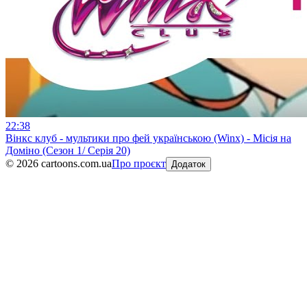
22:38
Вінкс клуб - мультики про фей українською (Winx) - Місія на
Доміно (Сезон 1/ Серія 20)
©
2026
cartoons.com.ua
Про проєкт
Додаток