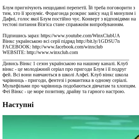
Блум пригнічують нещодавні перепетії. Їй треба поговорити з
тим, хто її зрозуміє. Форагонда розкриє завісу над її минулим і
Дафні, голос якої Блум постійно чує. Конверт з відповідями на
тестові питання Візгіса стане справжнім випробуванням.
Підпишись зараз: https://www.youtube.com/WinxClubUA
Вінкс українською всі серії підряд http://bit.ly/1GDSU7n
FACEBOOK: http://www.facebook.com/winxclub
WEBSITE: http://www.winxclub.com
___________________________________________________
Дивись Вінкс 1 сезон українською на нашому каналі. Клуб
вінкс - це молодіжний серіал про пригоди Блум і її подруг
фей. Всі вони навчаються в школі Алфеї. Клуб вінкс школа
чарівниць - пригоди, фентезі і романтика в одному серіалі.
Мультфільми про чарівниць подобаються дівчатам та хлопцям.
Феї Вінкс - це море позитиву, драйву та гарного настрою.
Наступні