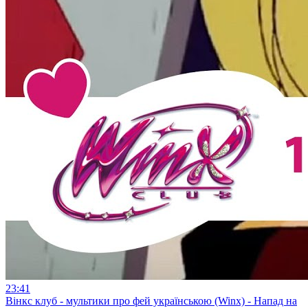
23:41
Вінкс клуб - мультики про фей українською (Winx) - Напад на