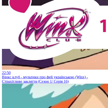
22:50
Вінкс клуб - мультики про фей українською (Winx) -
Страхітливе закляття (Сезон 1/ Серія 16)