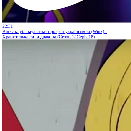
22:31
Вінкс клуб - мультики про фей українською (Winx) -
Хранителька сили дракона (Сезон 1/ Серія 18)