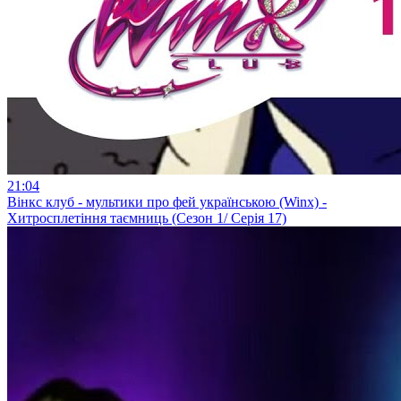
21:04
Вінкс клуб - мультики про фей українською (Winx) -
Хитросплетіння таємниць (Сезон 1/ Серія 17)