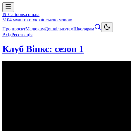
🍿 Cartoons.com.ua
5104
мультики
українською мовою
Про проєкт
Малюкам
Дошкільнятам
Школярам
Вхід
Реєстрація
Клуб Вінкс: сезон 1