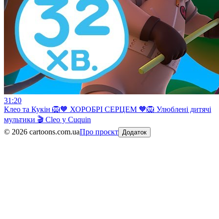
31:20
Клео та Кукiн 🦁🧡 ХОРОБРI СЕРЦЕМ 🧡🦁 Улюблені дитячі
мультики 🎬 Cleo y Cuquin
©
2026
cartoons.com.ua
Про проєкт
Додаток