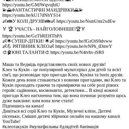
https://youtu.be/GMJWqvujbiU
💫🌄ФАНТАСТИЧНІ МАНДРІВКИ🌄💫
https://youtu.be/kU17dNhYS14
👶👪У КОЛІ ДРУЗІВ👪👶 https://youtu.be/NsmUmr2xdEw
🏅 🏆 УЧАСТЬ - НАЙГОЛОВНІШЕ!🏆🏅
https://youtu.be/GzTbREHTbPA
👶🌟СУПЕР-ДІТКИ! 🌟👶 https://youtu.be/fGzOiS9dvww
👶💪 РЯТІВНИК КЛЕО👶 https://youtu.be/ivNPh_tDmvY
🎨🩰ЮНІ ТАЛАНТИ🎨 https://youtu.be/N4tvhv-iSR0
Маша та Ведмідь представляють своїх нових друзів!
Клео та Кукін - це популярний мультсеріал для дітей та всієї
сім'ї, що розповідає про пригоди Клео, Кукіна та їхніх друзів.
Кожен день вони стикаються з новими пригодами, які Клео та
Кукін проходять граючи та приміряючи на себе ролі різних
героїв: садівники, космонавти, детективи... В кінці кожної
пригоди Клео натхненна тим, що вона починає розуміти щось
дуже важливе: ким вона хоче стати!
Підпишись на канал!
Дивіться всі серії Клео та Кукін, Музичні кліпи, Дитячі
пісеньки, Смішні дитячі збірники онлайн на нашому каналі
YouTube!
#клеотакукiн #мультфильмы #длядітей #анімація