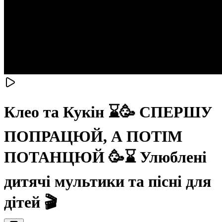
Клео та Кукiн ⌛🥳 СПЕРШУ
ПОПРАЦЮЙ, А ПОТІМ
ПОТАНЦЮЙ 🥳⌛ Улюблені
дитячі мультики та пісні для
дітей 🎬