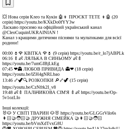
💥 Нова серія Клео та Кукiн 🤖👦 ПРОЄКТ ТЕТЕ 👦🤖 (20
серія) https://youtu.be/KXkDo0fYY3w
Ласкаво просимо на офіційний український канал
@CleoCuquinUKRAINIAN !
Канал з кращими дитячими піснями та мультиками для всієї
родини!
00:00 🌷🌹 КВІТКА 🌹🌷 (9 серія) https://youtu.be/r_lo7jABPLk
06:16 🍼👶 ЛЯЛЬКА В СИНЬОМУ 👶🍼
https://youtu.be/7umGIBjLkEg
07:45 ❤👻 ЛЮБОВ ПРИВИДА 👻❤ (18 серія)
https://youtu.be/lZH4gNRLbao
13:46 🦴🦖🔍 РОЗКОПКИ 🔎🦴🦖 (15 серія)
https://youtu.be/CzNfrk2I_v8
19:48 👶🍼 ПАЛЬЧИКОВА СІМ'Я 🍼👶 https://youtu.be/Op-
5v1ozLIo
Iнші колекції:
🐰🐶 У СВІТІ ТВАРИН 🐶🐰 https://youtu.be/GLGGrVilo6s
👩🏻‍🤝‍🧑🏻🤝 ДРУЖНЯ СІМЕЙКА 🤝👩🏻‍🤝‍🧑🏻
https://youtu.be/bVmXdTvxG8U
🦁🧡 ХОРОБРI СЕРЦЕМ 🧡🦁 https://youtu.be/UA27rpJo8cU