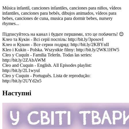
Música infantil, canciones infantiles, canciones para niños, vídeos
infantiles, canciones para bebés, dibujos animados, vídeos para
bebes, canciones de cuna, musica para dormir bebes, nursery
rhymes...
Підписуйтесь на канал і будьте першими, хто це побачить! 😊
Клео та Кукін - Всі серії поспіль: http://bit.ly/3posovI
Клео и Кукин - Все серии подряд: http://bit.ly/2KBYnII
Kleo i Kukin - Polska. Wszystkie filmy: http://bit.ly/2WK1HW5
Cleo y Cuquín - Familia Telerín. Todas las series:
http://bit.ly/2ZAbAWM
Cleo and Cuquin - English. All Episodes playlist:
http://bit.ly/2L1wyul
Cleo y Cuquin - Português. Lista de reprodução:
http://bit.ly/2UYd2n5
Наступні