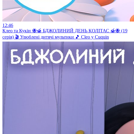
12:46
Клео та Кукiн 🐝🍯 БДЖОЛИНИЙ ДЕНЬ КОЛІТАС 🍯🐝 (19
серія) 🎬 Улюблені дитячі мультики 🎵 Cleo y Cuquin