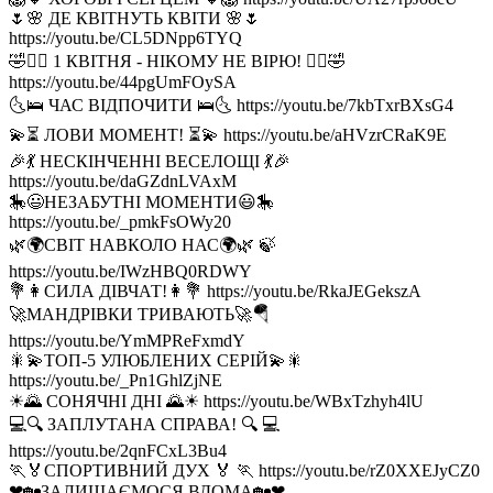
🌷🌸 ДЕ КВIТНУТЬ КВIТИ 🌸🌷
https://youtu.be/CL5DNpp6TYQ
🤣🙅‍♀️ 1 КВIТНЯ - НIКОМУ НЕ ВIРЮ! 🙅‍♀️🤣
https://youtu.be/44pgUmFOySA
🌜🛌 ЧАС ВIДПОЧИТИ 🛌🌜 https://youtu.be/7kbTxrBXsG4
💫⏳ ЛОВИ МОМЕНТ! ⏳💫 https://youtu.be/aHVzrCRaK9E
🎉💃 НЕСКІНЧЕННІ ВЕСЕЛОЩІ 💃🎉
https://youtu.be/daGZdnLVAxM
🎠😃НЕЗАБУТНІ МОМЕНТИ😃🎠
https://youtu.be/_pmkFsOWy20
🌿🌍СВІТ НАВКОЛО НАС🌍🌿 🍃
https://youtu.be/IWzHBQ0RDWY
💐👩СИЛА ДІВЧАТ!👩💐 https://youtu.be/RkaJEGekszA
🚀МАНДРІВКИ ТРИВАЮТЬ🚀🪂
https://youtu.be/YmMPReFxmdY
🎇💫ТОП-5 УЛЮБЛЕНИХ СЕРІЙ💫🎇
https://youtu.be/_Pn1GhlZjNE
☀🌄 СОНЯЧНІ ДНІ 🌄☀ https://youtu.be/WBxTzhyh4lU
💻🔍 ЗАПЛУТАНА СПРАВА! 🔍 💻
https://youtu.be/2qnFCxL3Bu4
🏃🏅СПОРТИВНИЙ ДУХ 🏅 🏃 https://youtu.be/rZ0XXEJyCZ0
❤🏡ЗАЛИШАЄМОСЯ ВДОМА🏡❤