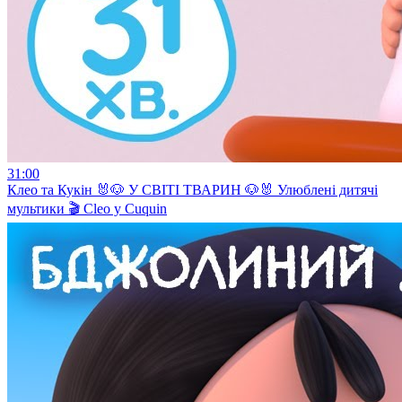
31:00
Клео та Кукiн 🐰🐶 У СВІТІ ТВАРИН 🐶🐰 Улюблені дитячі
мультики 🎬 Cleo y Cuquin