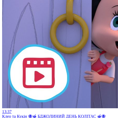
13:37
Клео та Кукiн 🐝🍯 БДЖОЛИНИЙ ДЕНЬ КОЛІТАС 🍯🐝