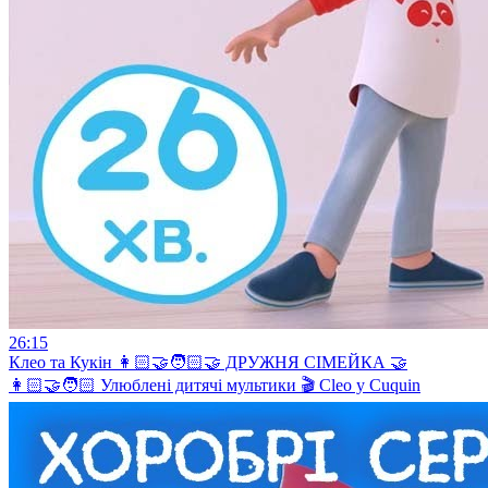
26:15
Клео та Кукiн 👩🏻‍🤝‍🧑🏻🤝 ДРУЖНЯ СІМЕЙКА 🤝
👩🏻‍🤝‍🧑🏻 Улюблені дитячі мультики 🎬 Cleo y Cuquin