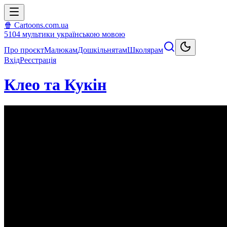
🍿 Cartoons.com.ua
5104
мультики
українською мовою
Про проєкт
Малюкам
Дошкільнятам
Школярам
Вхід
Реєстрація
Клео та Кукін