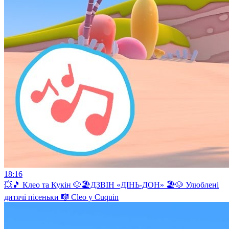
18:16
💥🎵 Клео та Кукiн 🐶🏖️ДЗВІН «ДІНЬ-ДОН» 🏖️🐶 Улюблені
дитячі пісеньки 🎼 Cleo y Cuquin