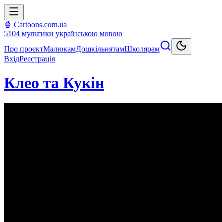
🍿 Cartoons.com.ua
5104
мультики
українською мовою
Про проєкт
Малюкам
Дошкільнятам
Школярам
Вхід
Реєстрація
Клео та Кукін