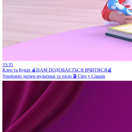
33:35
Клео та Кукiн 🍎НАМ ПОДОБАЄТЬСЯ ВЧИТИСЯ🍎
Улюблені дитячі мультики та пісні 🎬 Cleo y Cuquin