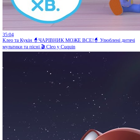
35:04
Клео та Кукiн 🧙ЧАРІВНИК МОЖЕ ВСЕ!🧙 Улюблені дитячі
мультики та пісні 🎬 Cleo y Cuquin