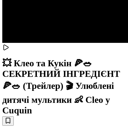
💥 Клео та Кукiн 🍕🥗
СЕКРЕТНИЙ ІНГРЕДІЄНТ
🍕🥗 (Трейлер) 🎬 Улюблені
дитячі мультики 👶 Cleo y
Cuquin