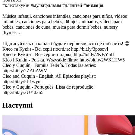
#клеотакукiн #мультфильмы #длядітей #анімація
Música infantil, canciones infantiles, canciones para niños, vídeos
infantiles, canciones para bebés, dibujos animados, vídeos para
bebes, canciones de cuna, musica para dormir bebes, nursery
rhymes...
Підписуйтесь на канал і будьте першими, хто це побачить! 😊
Клео та Кукін - Всі серії поспіль: http://bit.ly/3posovI
Клео и Кукин - Все серии подряд: http://bit.ly/2KBYnII
Kleo i Kukin - Polska. Wszystkie filmy: http://bit.ly/2WK1HW5
Cleo y Cuquín - Familia Telerín. Todas las series:
http://bit.ly/2ZAbAWM
Cleo and Cuquin - English. All Episodes playlist:
http://bit.ly/2L1wyul
Cleo y Cuquin - Português. Lista de reprodução:
http://bit.ly/2UYd2n5
Наступні