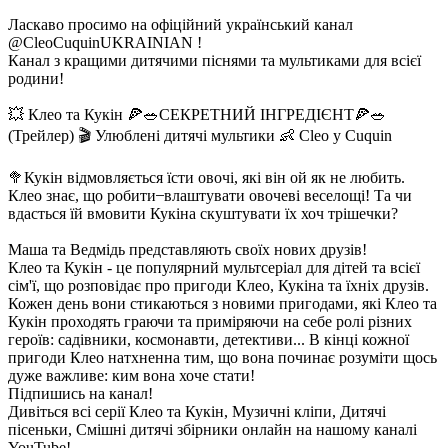
Ласкаво просимо на офіційний український канал
@CleoCuquinUKRAINIAN !
Канал з кращими дитячими піснями та мультиками для всієї
родини!
💥 Клео та Кукiн 🍕🥗СЕКРЕТНИЙ ІНГРЕДІЄНТ🍕🥗
(Трейлер) 🎬 Улюблені дитячі мультики 👶 Cleo y Cuquin
🥦Кукін відмовляється їсти овочі, які він ой як не любить.
Клео знає, що робити ̶ влаштувати овочеві веселощі! Та чи
вдасться їй вмовити Кукіна скуштувати їх хоч трішечки?
Маша та Ведмідь представляють своїх нових друзів!
Клео та Кукін - це популярний мультсеріал для дітей та всієї
сім'ї, що розповідає про пригоди Клео, Кукіна та їхніх друзів.
Кожен день вони стикаються з новими пригодами, які Клео та
Кукін проходять граючи та приміряючи на себе ролі різних
героїв: садівники, космонавти, детективи... В кінці кожної
пригоди Клео натхненна тим, що вона починає розуміти щось
дуже важливе: ким вона хоче стати!
Підпишись на канал!
Дивіться всі серії Клео та Кукін, Музичні кліпи, Дитячі
пісеньки, Смішні дитячі збірники онлайн на нашому каналі
YouTube!