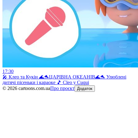
17:30
🎤 Клео та Кукiн 🌊🐬ЦАРІВНА ОКЕАНІВ🌊🐬 Улюблені
дитячі пісеньки і караоке 🎵 Cleo y Cuqui
©
2026
cartoons.com.ua
Про проєкт
Додаток