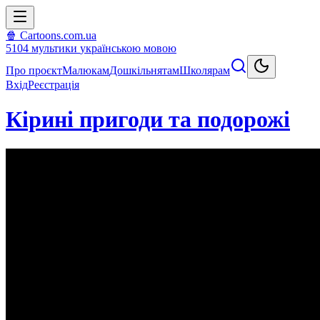
🍿 Cartoons.com.ua
5104
мультики
українською мовою
Про проєкт
Малюкам
Дошкільнятам
Школярам
Вхід
Реєстрація
Кірині пригоди та подорожі