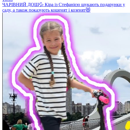
ЧАРІВНИЙ ДОЩ💦 Кіра із Стефанією шукають подарунки у
саду, а також показують кошенят і козенят😻