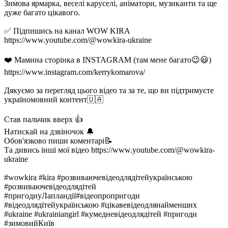
Зимова ярмарка, веселі каруселі, аніматори, музиканти та ще
дуже багато цікавого.
✅ Підпишись на канал WOW KIRA
https://www.youtube.com/@wowkira-ukraine
❤️ Мамина сторінка в INSTAGRAM (там мене багато😉😃)
https://www.instagram.com/kerrykomarova/
Дякуємо за перегляд цього відео та за те, що ви підтримуєте
україномовний контент🇺🇦
Став пальчик вверх 👍
Натискай на дзвіночок 🔔
Обов'язково пиши коментарі📝
Та дивись інші мої відео https://www.youtube.com/@wowkira-
ukraine
#wowkira #kira #розвиваючевідеодлядітейукраїнською
#розвиваючевідеодлядітей
#пригодиуЛапландії#відеопропригоди
#відеодлядітейукраїнською #цікавевідеодлянайменших
#ukraine #ukrainiangirl #кумедневідеодлядітей #пригоди
#зимовийКиїв