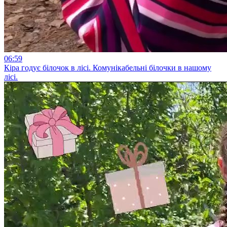
06:59
Кіра годує білочок в лісі. Комунікабельні білочки в нашому
лісі.