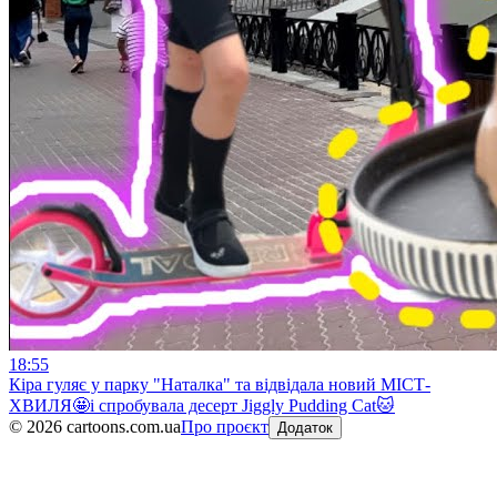
18:55
Кіра гуляє у парку "Наталка" та відвідала новий МІСТ-
ХВИЛЯ🤩і спробувала десерт Jiggly Pudding Cat🐱
©
2026
cartoons.com.ua
Про проєкт
Додаток