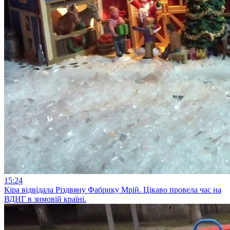
15:24
Кіра відвідала Різдвяну Фабрику Мрій. Цікаво провела час на
ВДНГ в зимовій країні.