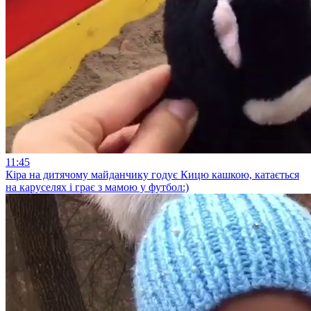
11:45
Кіра на дитячому майданчику годує Кицю кашкою, катається
на каруселях і грає з мамою у футбол:)