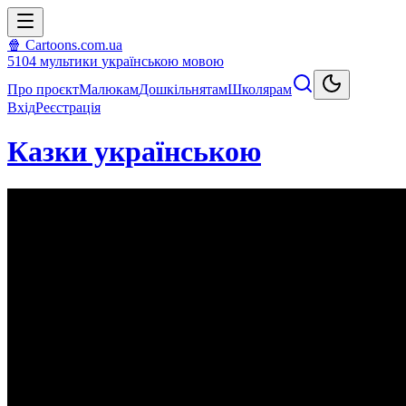
🍿 Cartoons.com.ua
5104
мультики
українською мовою
Про проєкт
Малюкам
Дошкільнятам
Школярам
Вхід
Реєстрація
Казки українською