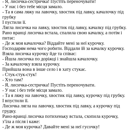
- Я, лисичка-сестричка! Пустіть переночувати!
- У нас і без тебе місця замало.
- Та я сама ляжу на лавочку, хвостик під лавку, качалочку під
грубку
І пустили її.
Лягла лисичка на лавку, хвостик під лавку, качалку під грубку.
Рано вранці лисичка встала, спалила свою качалку, а потім і
питає:
- Де ж моя качалочка? Віддайте мені за неї курочку.
Господарям нема чого робити. Віддали їй за качалку курочку.
Взяла лисичка курочку йде та співає:
- Йшла лисичка по доріжці і знайшла качалочку.
- За качалочку взяла курочку.
Прийшла вона в інше село і в хату стукає.
- Стук-стук-стук!
- Хто там?
- Я, лисичка-сестричка! Пустіть переночувати.
- У нас і без тебе місця замало.
- Та я ляжу на лавочку, хвостик під лавку, курочку під грубку.
І впустили її.
Лисичка лягла на лавочку, хвостик під лавку, а курочку під
грудку.
Рано-вранці лисичка потихеньку встала, схопила курочку,
з’їла а після і каже:
- Де ж моя курочка? Давайте мені за неї гусочку!