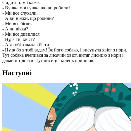
Сидить там і каже:
- Вушка мої вушка що ви робили?
- Ми все слухали.
- А ви ніжки, що робили?
- Ми все бігли.
- А ви вічка?
- Ми все дивилися
- Ну, а ти, хвіст?
- А я тобі заважав бігти.
- Ну ж бо я тобі задам! Їж його собако, і висунула хвіст з нори.
Тут собака вчепився за лисячий хвіст, витяг лисицю з нори і
давай її тріпати. Тут лисиці і кінець прийшов.
Наступні