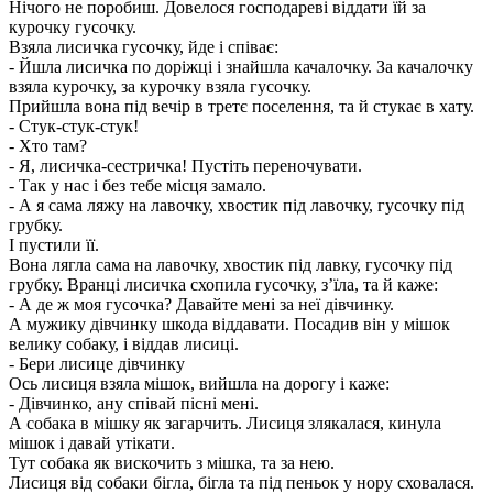
Нічого не поробиш. Довелося господареві віддати їй за
курочку гусочку.
Взяла лисичка гусочку, йде і співає:
- Йшла лисичка по доріжці і знайшла качалочку. За качалочку
взяла курочку, за курочку взяла гусочку.
Прийшла вона під вечір в третє поселення, та й стукає в хату.
- Стук-стук-стук!
- Хто там?
- Я, лисичка-сестричка! Пустіть переночувати.
- Так у нас і без тебе місця замало.
- А я сама ляжу на лавочку, хвостик під лавочку, гусочку під
грубку.
І пустили її.
Вона лягла сама на лавочку, хвостик під лавку, гусочку під
грубку. Вранці лисичка схопила гусочку, з’їла, та й каже:
- А де ж моя гусочка? Давайте мені за неї дівчинку.
А мужику дівчинку шкода віддавати. Посадив він у мішок
велику собаку, і віддав лисиці.
- Бери лисице дівчинку
Ось лисиця взяла мішок, вийшла на дорогу і каже:
- Дівчинко, ану співай пісні мені.
А собака в мішку як загарчить. Лисиця злякалася, кинула
мішок і давай утікати.
Тут собака як вискочить з мішка, та за нею.
Лисиця від собаки бігла, бігла та під пеньок у нору сховалася.