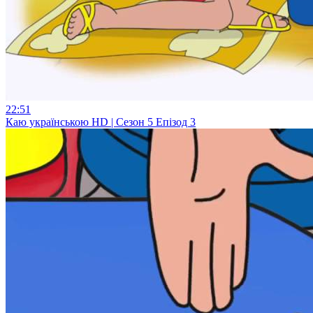
22:51
Каю українською HD | Сезон 5 Епізод 3