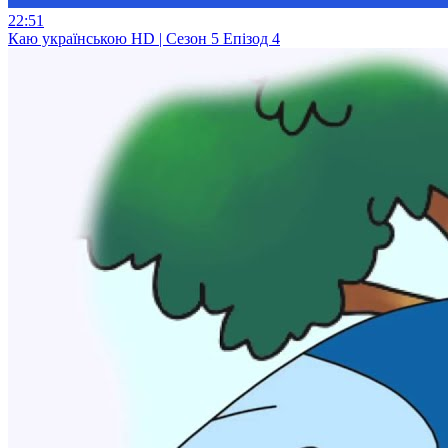
22:51
Каю українською HD | Сезон 5 Епізод 4