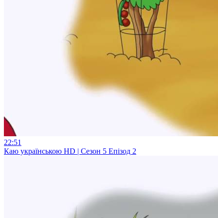
22:51
Каю українською HD | Сезон 5 Епізод 2