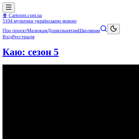
🍿 Cartoons.com.ua
5104
мультики
українською мовою
Про проєкт
Малюкам
Дошкільнятам
Школярам
Вхід
Реєстрація
Каю: сезон 5