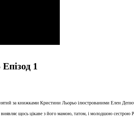
 Епізод 1
, знятий за книжками Кристини Льорьо ілюстрованими Елен Депю
виявляє щось цікаве з його мамою, татом, і молодшою сестрою Р