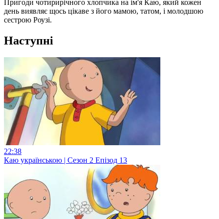
Пригоди чотирирічного хлопчика на ім'я Каю, який кожен
день виявляє щось цікаве з його мамою, татом, і молодшою
сестрою Роузі.
Наступні
22:38
Каю українською | Сезон 2 Епізод 13