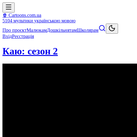
🍿 Cartoons.com.ua
5104
мультики
українською мовою
Про проєкт
Малюкам
Дошкільнятам
Школярам
Вхід
Реєстрація
Каю: сезон 2