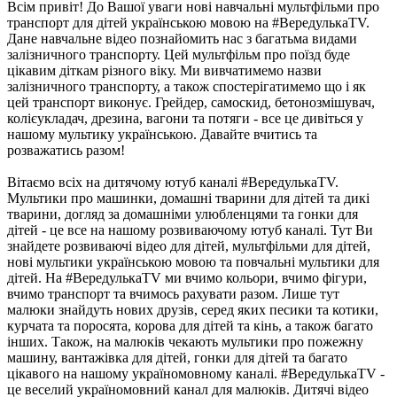
Всім привіт! До Вашої уваги нові навчальні мультфільми про
транспорт для дітей українською мовою на #ВередулькаTV.
Дане навчальне відео познайомить нас з багатьма видами
залізничного транспорту. Цей мультфільм про поїзд буде
цікавим діткам різного віку. Ми вивчатимемо назви
залізничного транспорту, а також спостерігатимемо що і як
цей транспорт виконує. Грейдер, самоскид, бетонозмішувач,
колієукладач, дрезина, вагони та потяги - все це дивіться у
нашому мультику українською. Давайте вчитись та
розважатись разом!
Вітаємо всіх на дитячому ютуб каналі #ВередулькаТV.
Мультики про машинки, домашні тварини для дітей та дикі
тварини, догляд за домашніми улюбленцями та гонки для
дітей - це все на нашому розвиваючому ютуб каналі. Тут Ви
знайдете розвиваючі відео для дітей, мультфільми для дітей,
нові мультики українською мовою та повчальні мультики для
дітей. На #ВередулькаТV ми вчимо кольори, вчимо фігури,
вчимо транспорт та вчимось рахувати разом. Лише тут
малюки знайдуть нових друзів, серед яких песики та котики,
курчата та поросята, корова для дітей та кінь, а також багато
інших. Також, на малюків чекають мультики про пожежну
машину, вантажівка для дітей, гонки для дітей та багато
цікавого на нашому україномовному каналі. #ВередулькаТV -
це веселий україномовний канал для малюків. Дитячі відео