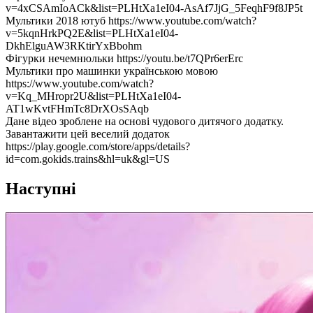
v=4xCSAmIoACk&list=PLHtXa1eI04-AsAf7JjG_5FeqhF9f8JP5t
Мультики 2018 ютуб https://www.youtube.com/watch?
v=5kqnHrkPQ2E&list=PLHtXa1eI04-
DkhElguAW3RKtirYxBbohm
Фігурки нечемнюльки https://youtu.be/t7QPr6erErc
Мультики про машинки українською мовою
https://www.youtube.com/watch?
v=Kq_MHropr2U&list=PLHtXa1eI04-
AT1wKvtFHmTc8DrXOsSAqb
Дане відео зроблене на основі чудового дитячого додатку.
Завантажити цей веселий додаток
https://play.google.com/store/apps/details?
id=com.gokids.trains&hl=uk&gl=US
Наступні