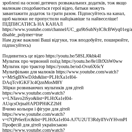
зроблені на основі дитячих розважальних додатків, тож якщо
малюкам сподобаються герої відео, батьки можуть
завантажити додаток та грати разом. Підписуйтесь на канал,
щоб малюки не пропустили найцікавіше та найвеселіше!
ПІДПИСАТИСЬ НА КАНАЛ
https://www.youtube.com/channel/UC_gu9bSubNylC8cBWyq01eg/a
disable_polymer=true
Нам дуже важливі Ваші відгуки, тож вподобуйте, поширюйте,
підписуйтесь)
Подивитись це відео https://youtu.be/58SLJ0kbk4I
Мультик про червоний поїзд https://youtu.be/8e1BfXhW0ww
Мультик про трактор https://youtu.be/od-Ovu6X6cY
Мультфільми для малюків https://www.youtube.com/watch?
v=MrSgBNwDJds&list=PLHtXa1eI04-
DAqTcvlGKF3c4QznMosM8Y
Збірки розвиваючих мультиків для дітей
https://www.youtube.com/watch?
v=LNIavo2iSyo&list=PLHtXa1eI04-
AUqcsOrjnaHAPDPHiKZ2bH
Вчимо кольори і фігури для дітей
https://www.youtube.com/watch?
v=t7QPr6erErc&list=PLHtXa1eI04-AJ7U2UT3RdylIYviYHvmPI
Професій для дітей українською
https://www.youtube.com/watch?