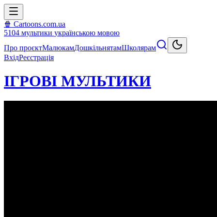
🍿 Cartoons.com.ua
5104
мультики
українською мовою
Про проєкт
Малюкам
Дошкільнятам
Школярам
Вхід
Реєстрація
ІГРОВІ МУЛЬТИКИ