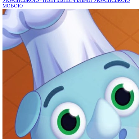
УКРАЇНСЬКОЮ - НОВІ МУЛЬТФІЛЬМИ УКРАЇНСЬКОЮ
МОВОЮ