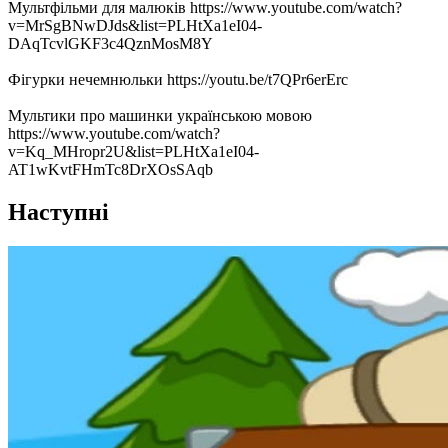
Мультфільми для малюків https://www.youtube.com/watch?
v=MrSgBNwDJds&list=PLHtXa1eI04-
DAqTcvlGKF3c4QznMosM8Y
Фігурки нечемнюльки https://youtu.be/t7QPr6erErc
Мультики про машинки українською мовою
https://www.youtube.com/watch?
v=Kq_MHropr2U&list=PLHtXa1eI04-
AT1wKvtFHmTc8DrXOsSAqb
Наступні