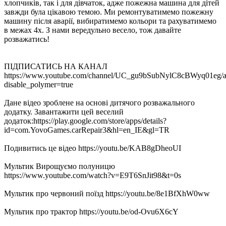
хлопчиків, так і для дівчаток, адже пожежна машина для дітей
завжди була цікавою темою. Ми ремонтуватимемо пожежну
машину після аварії, вибиратимемо кольори та рахуватимемо
в межах 4х. З нами вередульно весело, тож давайте
розважатись!
ПІДПИСАТИСЬ НА КАНАЛ
https://www.youtube.com/channel/UC_gu9bSubNylC8cBWyq01eg/a
disable_polymer=true
Дане відео зроблене на основі дитячого розважального
додатку. Завантажити цей веселий
додаток:https://play.google.com/store/apps/details?
id=com.YovoGames.carRepair3&hl=en_IE&gl=TR
Подивитись це відео https://youtu.be/KAB8gDheoUI
Мультик Вирощуємо полуницю
https://www.youtube.com/watch?v=E9T6SnJit98&t=0s
Мультик про червоний поїзд https://youtu.be/8e1BfXhW0ww
Мультик про трактор https://youtu.be/od-Ovu6X6cY