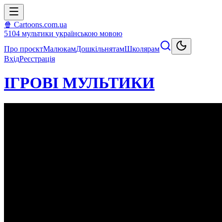
🍿 Cartoons.com.ua
5104
мультики
українською мовою
Про проєкт
Малюкам
Дошкільнятам
Школярам
Вхід
Реєстрація
ІГРОВІ МУЛЬТИКИ