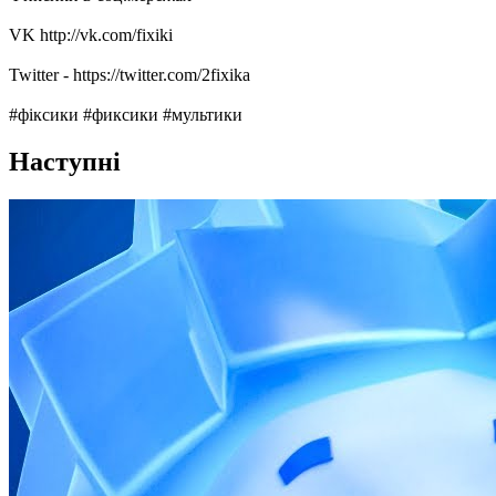
VK http://vk.com/fixiki
Twitter - https://twitter.com/2fixika
#фiксики #фиксики #мультики
Наступні