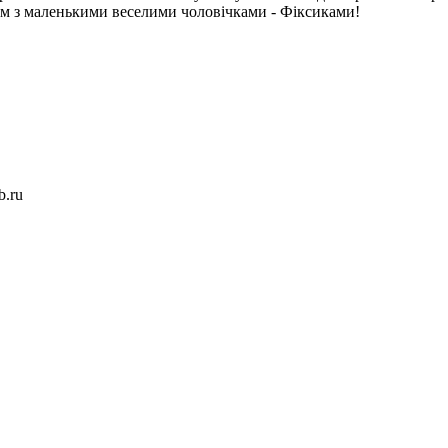
зом з маленькими веселими чоловічками - Фіксиками!
b.ru