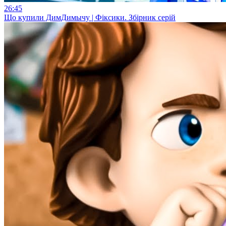
26:45
Що купили ДимДимычу | Фіксики. Збірник серій