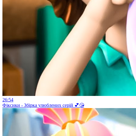
26:54
Фіксики - Збірка улюблених серій 💕😘