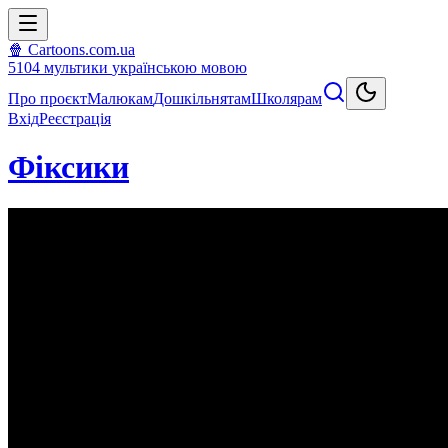
🍿 Cartoons.com.ua
5104
мультики
українською мовою
Про проєкт
Малюкам
Дошкільнятам
Школярам
Вхід
Реєстрація
Фіксики