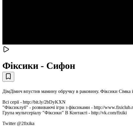
Фіксики - Сифон
ДімДімич впустив мамину обручку в раковину. Фіксики Сімка і
Всі серії - http://bit.ly/2bDyKXN
"Фіксиклуб" - розвиваючі ігри з фіксиками - http://www.fixiclub.
Група мультсеріалу "Фіксики" В Контакті - http://vk.com/fixiki
Twitter @2fixika