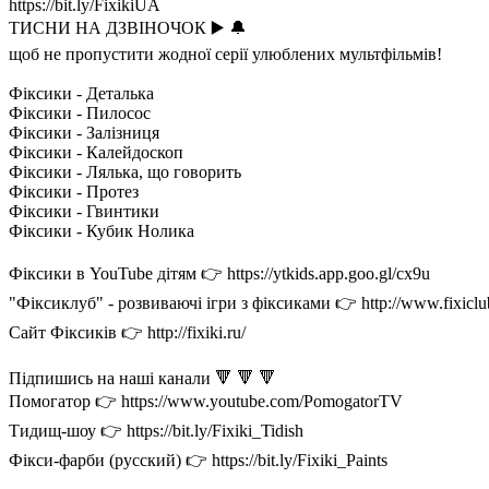
https://bit.ly/FixikiUA
ТИСНИ НА ДЗВІНОЧОК ▶️ 🔔
щоб не пропустити жодної серії улюблених мультфільмів!
Фіксики - Деталька
Фіксики - Пилосос
Фіксики - Залізниця
Фіксики - Калейдоскоп
Фіксики - Лялька, що говорить
Фіксики - Протез
Фіксики - Гвинтики
Фіксики - Кубик Нолика
Фіксики в YouTube дітям 👉 https://ytkids.app.goo.gl/cx9u
"Фіксиклуб" - розвиваючі ігри з фіксиками 👉 http://www.fixiclu
Сайт Фіксиків 👉 http://fixiki.ru/
Підпишись на наші канали 🔻 🔻 🔻
Помогатор 👉 https://www.youtube.com/PomogatorTV
Тидищ-шоу 👉 https://bit.ly/Fixiki_Tidish
Фікси-фарби (русский) 👉 https://bit.ly/Fixiki_Paints