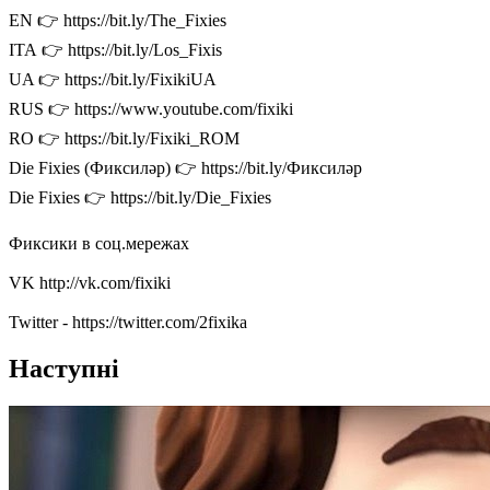
EN 👉 https://bit.ly/The_Fixies
ІТА 👉 https://bit.ly/Los_Fixis
UA 👉 https://bit.ly/FixikiUA
RUS 👉 https://www.youtube.com/fixiki
RO 👉 https://bit.ly/Fixiki_ROM
Die Fixies (Фиксиләр) 👉 https://bit.ly/Фиксиләр
Die Fixies 👉 https://bit.ly/Die_Fixies
Фиксики в соц.мережах
VK http://vk.com/fixiki
Twitter - https://twitter.com/2fixika
Наступні