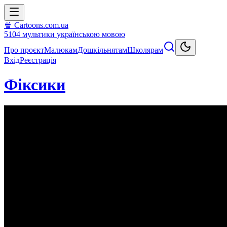
🍿 Cartoons.com.ua
5104
мультики
українською мовою
Про проєкт
Малюкам
Дошкільнятам
Школярам
Вхід
Реєстрація
Фіксики