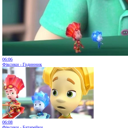
06:06
Фіксики - Годинник
06:08
Фіксики - Батарейки