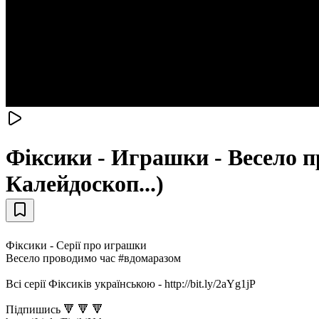
Фіксики - Играшки - Весело п
Калейдоскоп...)
Фіксики - Серії про играшки
Весело проводимо час #вдомаразом
Всі серії Фіксиків українською - http://bit.ly/2aYg1jP
Підпишись 🔻 🔻 🔻