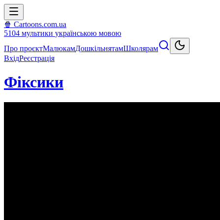
🍿 Cartoons.com.ua
5104
мультики
українською мовою
Про проєкт
Малюкам
Дошкільнятам
Школярам
Вхід
Реєстрація
Фіксики