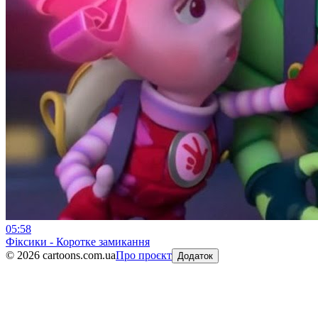
05:58
Фіксики - Коротке замикання
©
2026
cartoons.com.ua
Про проєкт
Додаток