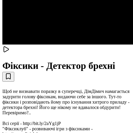
Фіксики - Детектор брехні
Щоб не визнавати поразку в суперечці, ДімДімич намагається
задурити голову фіксикам, видаючи себе за іншого. Тут-то
фіксики і розповідають йому про існування хитрого приладу -
детектора брехні! Його ще нікому не вдавалося обдурити!
Перевіримо?..
Всі серії - http://bit.ly/2aYg1jP
"Фіксиклуб" - розвиваючі ігри з фіксиками -