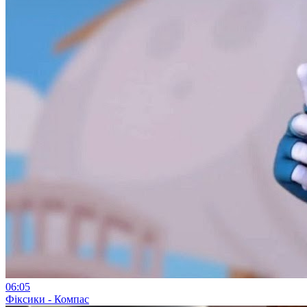
06:05
Фіксики - Компас