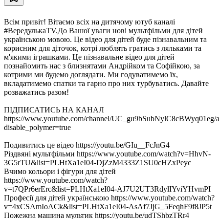
Всім привіт! Вітаємо всіх на дитячому ютуб каналі
#ВередулькаТV.До Вашої уваги нові мультфільми для дітей
українською мовою. Це відео для дітей буде пізнавальним та
корисним для діточок, котрі люблять гратись з ляльками та
м'якими іграшками. Це пізнавальне відео для дітей
познайомить нас з близнятами Андрійком та Софійкою, за
котрими ми будемо доглядати. Ми годуватимемо їх,
вкладатимемо спатки та гарно про них турбуватись. Давайте
розважатись разом!
ПІДПИСАТИСЬ НА КАНАЛ
https://www.youtube.com/channel/UC_gu9bSubNylC8cBWyq01eg/a
disable_polymer=true
Подивитись це відео https://youtu.be/GIu__FcJnG4
Різдвяні мультфільми https://www.youtube.com/watch?v=HhvN-
3G5rTU&list=PLHtXa1eI04-DjZzM4333Z1SU0cHZxPeyc
Вчимо кольори і фігури для дітей
https://www.youtube.com/watch?
v=t7QPr6erErc&list=PLHtXa1eI04-AJ7U2UT3RdylIYviYHvmPI
Професії для дітей українською https://www.youtube.com/watch?
v=4xCSAmIoACk&list=PLHtXa1eI04-AsAf7JjG_5FeqhF9f8JP5t
Пожежна машина мультик https://youtu.be/udTShbzTRr4