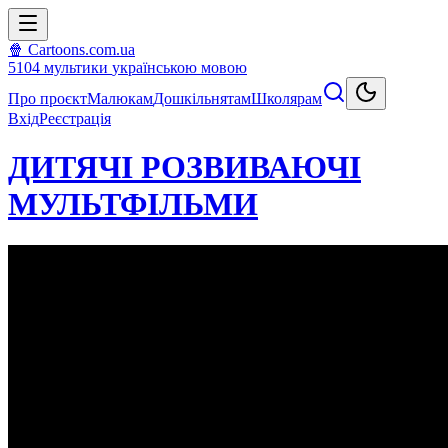
🍿 Cartoons.com.ua
5104
мультики
українською мовою
Про проєкт
Малюкам
Дошкільнятам
Школярам
Вхід
Реєстрація
ДИТЯЧІ РОЗВИВАЮЧІ
МУЛЬТФІЛЬМИ