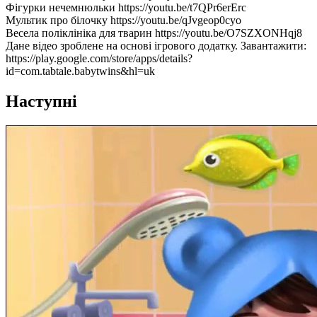
Фігурки нечемнюльки https://youtu.be/t7QPr6erErc
Мультик про білочку https://youtu.be/qJvgeop0cyo
Весела поліклініка для тварин https://youtu.be/O7SZXONHqj8
Дане відео зроблене на основі ігрового додатку. Завантажити:
https://play.google.com/store/apps/details?
id=com.tabtale.babytwins&hl=uk
Наступні