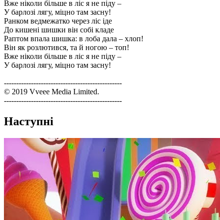
Вже ніколи більше в ліс я не піду –
У барлозі лягу, міцно там засну!
Ранком ведмежатко через ліс іде
До кишені шишки він собі кладе
Раптом впала шишка: в лоба дала – хлоп!
Він як розлютився, та й ногою – топ!
Вже ніколи більше в ліс я не піду –
У барлозі лягу, міцно там засну!
------------------------------------------------
© 2019 Vveee Media Limited.
------------------------------------------------
Наступні