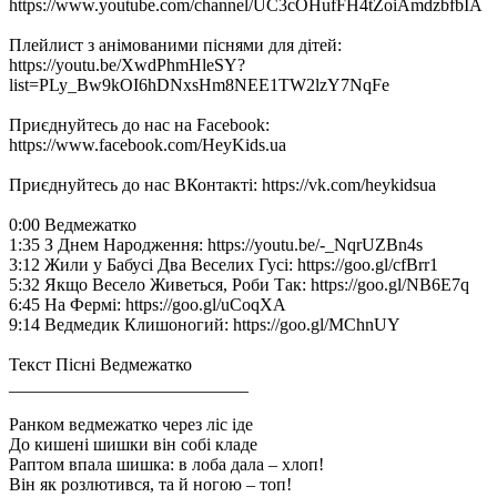
https://www.youtube.com/channel/UC3cOHufFH4tZoiAmdzbfbIA
Плейлист з анімованими піснями для дітей:
https://youtu.be/XwdPhmHleSY?
list=PLy_Bw9kOI6hDNxsHm8NEE1TW2lzY7NqFe
Приєднуйтесь до нас на Facebook:
https://www.facebook.com/HeyKids.ua
Приєднуйтесь до нас ВКонтакті: https://vk.com/heykidsua
0:00 Ведмежатко
1:35 З Днем Народження: https://youtu.be/-_NqrUZBn4s
3:12 Жили у Бабусі Два Веселих Гусі: https://goo.gl/cfBrr1
5:32 Якщо Весело Живеться, Роби Так: https://goo.gl/NB6E7q
6:45 На Фермі: https://goo.gl/uCoqXA
9:14 Ведмедик Клишоногий: https://goo.gl/MChnUY
Текст Пісні Ведмежатко
___________________________
Ранком ведмежатко через ліс іде
До кишені шишки він собі кладе
Раптом впала шишка: в лоба дала – хлоп!
Він як розлютився, та й ногою – топ!