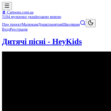
🍿 Cartoons.com.ua
5104
мультики
українською мовою
Про проєкт
Малюкам
Дошкільнятам
Школярам
Вхід
Реєстрація
Дитячі пісні - HeyKids