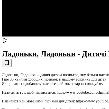
Ладоньки, Ладоньки - Дитячі 
Ладоньки, Ладоньки – давня дитяча пісня-гра, яку батьки наспі
І ще 35 хвилин хороших пісеньок в нашому збірнику для дітей.
Якщо вам сподобалося, залиште свій коментар та голосуйте.
Натисніть тут, щоб підписатися: https://www.youtube.com/cha
Плейлист з анімованими піснями для дітей: https://www.yo