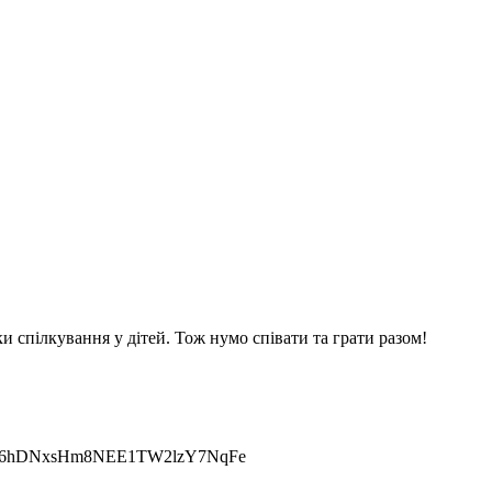
и спілкування у дітей. Тож нумо співати та грати разом!
w9kOI6hDNxsHm8NEE1TW2lzY7NqFe