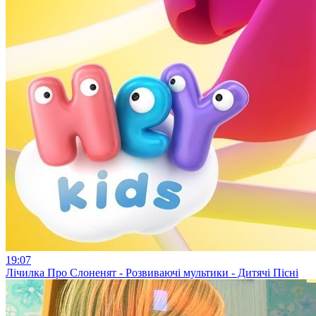
19:07
Лічилка Про Слоненят - Розвиваючі мультики - Дитячі Пісні