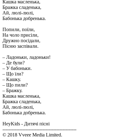
Кашка масленька,
Бражка сладенька,
Ай, люлі-люлі,
Бабонька добренька.
Попили, поїли,
На чоло присіли,
Дружно посідали,
Пісню заспівали.
– Ладоньки, ладоньки!
– Де були?
– У бабоньки.
– Що їли?
– Кашку.
– Що пили?
– Бражку.
Кашка масленька,
Бражка сладенька,
Ай, люлі-люлі,
Бабонька добренька.
HeyKids - Дитячі пісні
------------------------------------------------
© 2018 Vveee Media Limited.