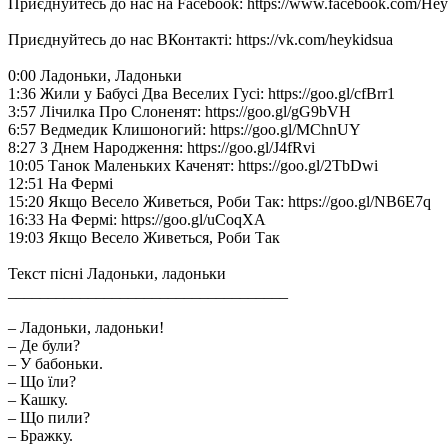
Приєднуйтесь до нас на Facebook: https://www.facebook.com/Hey
Приєднуйтесь до нас ВКонтакті: https://vk.com/heykidsua
0:00 Ладоньки, Ладоньки
1:36 Жили у Бабусі Два Веселих Гусі: https://goo.gl/cfBrr1
3:57 Лічилка Про Слоненят: https://goo.gl/gG9bVH
6:57 Ведмедик Клишоногий: https://goo.gl/MChnUY
8:27 З Днем Народження: https://goo.gl/J4fRvi
10:05 Танок Маленьких Каченят: https://goo.gl/2TbDwi
12:51 На Фермі
15:20 Якщо Весело Живеться, Роби Так: https://goo.gl/NB6E7q
16:33 На Фермі: https://goo.gl/uCoqXA
19:03 Якщо Весело Живеться, Роби Так
Текст пісні Ладоньки, ладоньки
___________________________________
– Ладоньки, ладоньки!
– Де були?
– У бабоньки.
– Що їли?
– Кашку.
– Що пили?
– Бражку.