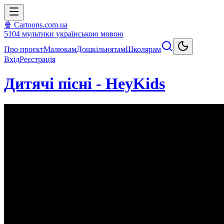
🍿 Cartoons.com.ua
5104
мультики
українською мовою
Про проєкт
Малюкам
Дошкільнятам
Школярам
Вхід
Реєстрація
Дитячі пісні - HeyKids