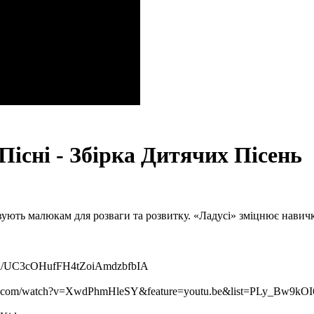
Пісні - Збірка Дитячих Пісень
вують малюкам для розваги та розвитку. «Ладусі» зміцнює навичк
nnel/UC3cOHufFH4tZoiAmdzbfbIA
utube.com/watch?v=XwdPhmHleSY&feature=youtu.be&list=PLy_B