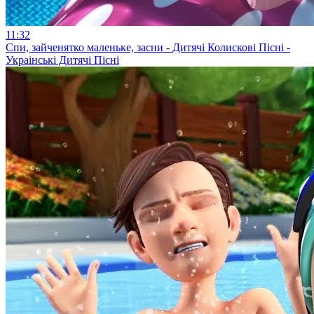
11:32
Спи, зайченятко маленьке, засни - Дитячi Колисковi Піснi -
Украiнські Дитячі Пісні