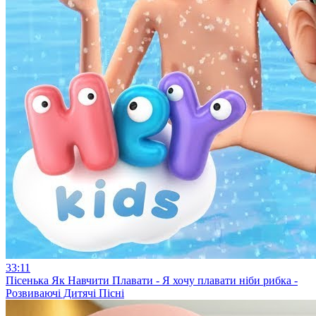
33:11
Пісенька Як Навчити Плавати - Я хочу плавати ніби рибка -
Розвиваючі Дитячі Пісні