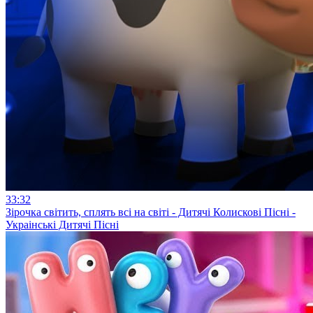
33:32
Зірочка світить, сплять всі на світі - Дитячi Колисковi Піснi -
Украiнські Дитячі Пісні