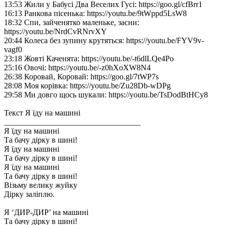
13:53 Жили у Бабусі Два Веселих Гусі: https://goo.gl/cfBrr1
16:13 Ранкова пісенька: https://youtu.be/9tWppd5LsW8
18:32 Спи, зайченятко маленьке, засни:
https://youtu.be/NrdCvRNrvXY
20:44 Колеса без зупину крутяться: https://youtu.be/FYV9v-
vagf0
23:18 Жовті Каченята: https://youtu.be/-t6dlLQe4Po
25:16 Овочі: https://youtu.be/-z0hXoXW8N4
26:38 Коровай, Коровай: https://goo.gl/7tWP7s
28:08 Моя корівка: https://youtu.be/Zu28Db-wDPg
29:58 Ми довго щось шукали: https://youtu.be/TsDodBtHCy8
Текст Я їду на машині
__________________________________
Я їду на машині
Та бачу дірку в шині!
Я їду на машині
Та бачу дірку в шині!
Я їду на машині
Та бачу дірку в шині!
Візьму велику жуйку
Дірку заліплю.
Я ‘ДИР-ДИР’ на машині
Та бачу дірку в шині!