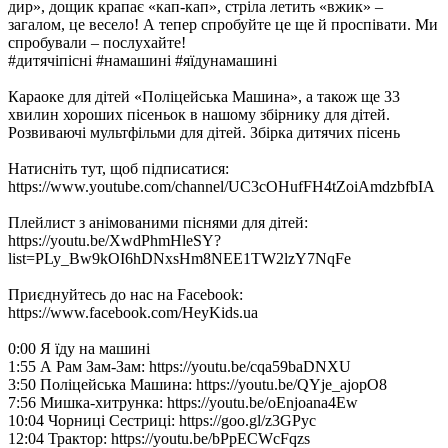
дир», дощик крапає «кап-кап», стріла летить «вжик» –
загалом, це весело! А тепер спробуйте це ще й проспівати. Ми
спробували – послухайте!
#дитячіпісні #намашині #яїдунамашині
Караоке для дітей «Поліцейська Машина», а також ще 33
хвилин хороших пісеньок в нашому збірнику для дітей.
Розвиваючі мультфільми для дітей. Збірка дитячих пісень
Натисніть тут, щоб підписатися:
https://www.youtube.com/channel/UC3cOHufFH4tZoiAmdzbfbIA
Плейлист з анімованими піснями для дітей:
https://youtu.be/XwdPhmHleSY?
list=PLy_Bw9kOI6hDNxsHm8NEE1TW2lzY7NqFe
Приєднуйтесь до нас на Facebook:
https://www.facebook.com/HeyKids.ua
0:00 Я їду на машині
1:55 А Рам Зам-Зам: https://youtu.be/cqa59baDNXU
3:50 Поліцейська Машина: https://youtu.be/QYje_ajopO8
7:56 Мишка-хитрунка: https://youtu.be/oEnjoana4Ew
10:04 Чорниці Сестриці: https://goo.gl/z3GPyc
12:04 Трактор: https://youtu.be/bPpECWcFqzs