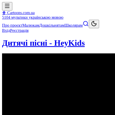
🍿 Cartoons.com.ua
5104
мультики
українською мовою
Про проєкт
Малюкам
Дошкільнятам
Школярам
Вхід
Реєстрація
Дитячі пісні - HeyKids