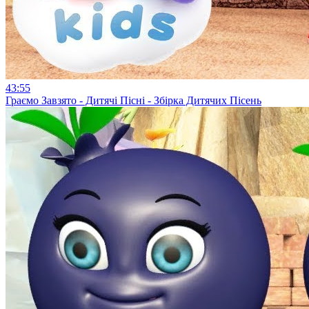
43:55
Граємо Завзято - Дитячі Пісні - Збірка Дитячих Пісень