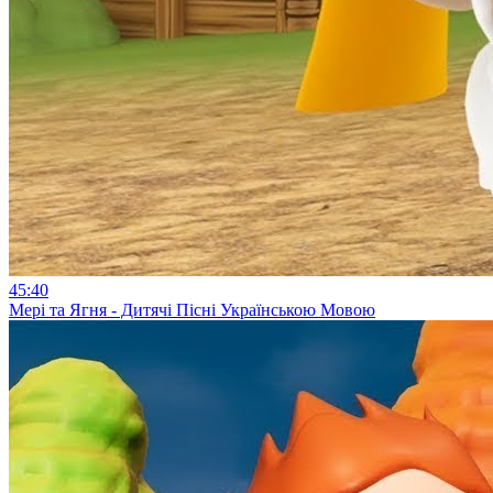
45:40
Мері та Ягня - Дитячі Пісні Українською Мовою