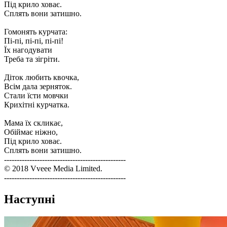
Під крило ховає.
Сплять вони затишно.
Гомонять курчата:
Пі-пі, пі-пі, пі-пі!
Їх нагодувати
Треба та зігріти.
Діток любить квочка,
Всім дала зерняток.
Стали їсти мовчки
Крихітні курчатка.
Мама їх скликає,
Обіймає ніжно,
Під крило ховає.
Сплять вони затишно.
------------------------------------------------
© 2018 Vveee Media Limited.
------------------------------------------------
Наступні