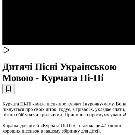
Дитячі Пісні Украiнською
Мовою - Курчата Пі-Пі
Курчата Пі-Пі - мила пісня про курчат і курочку-маму. Вона
піклується про своїх діток: годує, зігріває їх, укладає спати,
ніжно обіймаючи крильцями. Приємного прослуховування!
Караоке для дітей «Курчата Пі-Пі », а також ще 47 хвилин
хороших пісеньок в нашому збірнику для дітей.