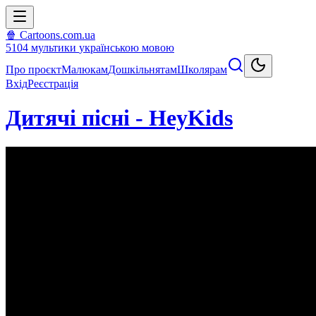
🍿 Cartoons.com.ua
5104
мультики
українською мовою
Про проєкт
Малюкам
Дошкільнятам
Школярам
Вхід
Реєстрація
Дитячі пісні - HeyKids