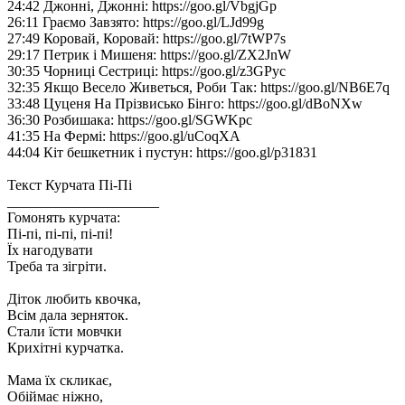
24:42 Джонні, Джонні: https://goo.gl/VbgjGp
26:11 Граємо Завзято: https://goo.gl/LJd99g
27:49 Коровай, Коровай: https://goo.gl/7tWP7s
29:17 Петрик і Мишеня: https://goo.gl/ZX2JnW
30:35 Чорниці Сестриці: https://goo.gl/z3GPyc
32:35 Якщо Весело Живеться, Роби Так: https://goo.gl/NB6E7q
33:48 Цуценя На Прізвисько Бінго: https://goo.gl/dBoNXw
36:30 Розбишака: https://goo.gl/SGWKpc
41:35 На Фермі: https://goo.gl/uCoqXA
44:04 Кіт бешкетник і пустун: https://goo.gl/p31831
Текст Курчата Пі-Пі
_____________________
Гомонять курчата:
Пі-пі, пі-пі, пі-пі!
Їх нагодувати
Треба та зігріти.
Діток любить квочка,
Всім дала зерняток.
Стали їсти мовчки
Крихітні курчатка.
Мама їх скликає,
Обіймає ніжно,