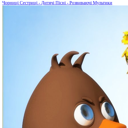
Чорниці Сестриці - Дитячі Пісні - Розвиваючі Мультики