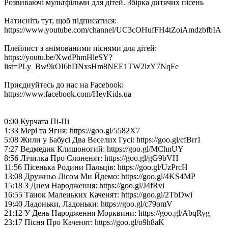
Розвиваючі мультфільми для дітей. Збірка дитячих пісень
Натисніть тут, щоб підписатися:
https://www.youtube.com/channel/UC3cOHufFH4tZoiAmdzbfbIA
Плейлист з анімованими піснями для дітей:
https://youtu.be/XwdPhmHleSY?
list=PLy_Bw9kOI6hDNxsHm8NEE1TW2lzY7NqFe
Приєднуйтесь до нас на Facebook:
https://www.facebook.com/HeyKids.ua
0:00 Курчата Пі-Пі
1:33 Мері та Ягня: https://goo.gl/5582X7
5:08 Жили у Бабусі Два Веселих Гусі: https://goo.gl/cfBrr1
7:27 Ведмедик Клишоногий: https://goo.gl/MChnUY
8:56 Лічилка Про Слоненят: https://goo.gl/gG9bVH
11:56 Пісенька Родини Пальців: https://goo.gl/UzPrcH
13:08 Дружньо Лісом Ми Йдемо: https://goo.gl/4KS4MP
15:18 З Днем Народження: https://goo.gl/J4fRvi
16:55 Танок Маленьких Каченят: https://goo.gl/2TbDwi
19:40 Ладоньки, Ладоньки: https://goo.gl/c79omV
21:12 У День Народження Морквини: https://goo.gl/AbqRyg
23:17 Пісня Про Каченят: https://goo.gl/o9h8aK