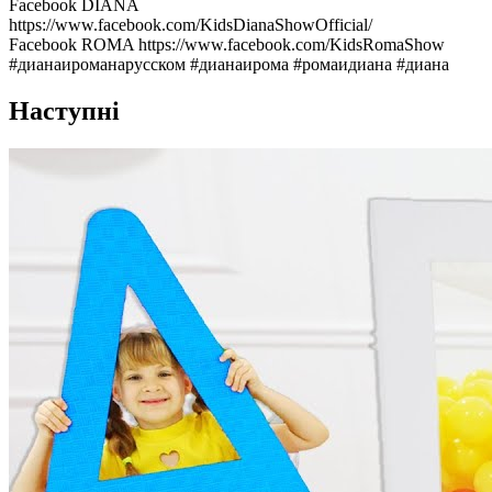
Facebook DIANA
https://www.facebook.com/KidsDianaShowOfficial/
Facebook ROMA https://www.facebook.com/KidsRomaShow
#дианаироманарусском #дианаирома #ромаидиана #диана
Наступні