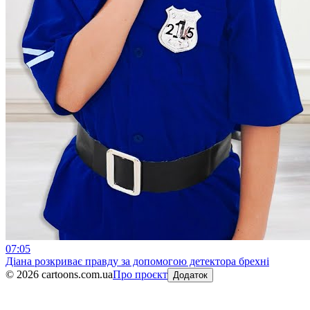
07:05
Діана розкриває правду за допомогою детектора брехні
©
2026
cartoons.com.ua
Про проєкт
Додаток