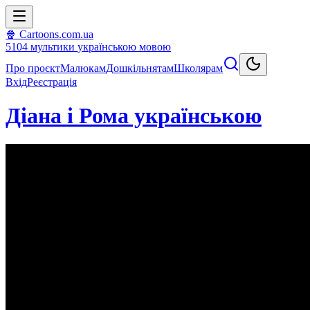
🍿 Cartoons.com.ua
5104
мультики
українською мовою
Про проєкт
Малюкам
Дошкільнятам
Школярам
Вхід
Реєстрація
Діана і Рома українською