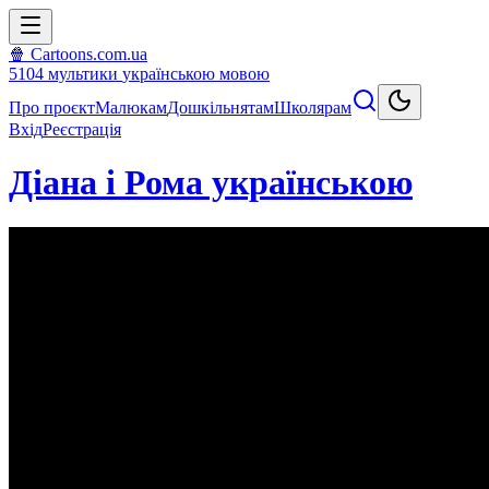
🍿 Cartoons.com.ua
5104
мультики
українською мовою
Про проєкт
Малюкам
Дошкільнятам
Школярам
Вхід
Реєстрація
Діана і Рома українською