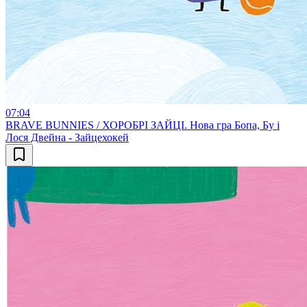
07:04
BRAVE BUNNIES / ХОРОБРІ ЗАЙЦІ. Нова гра Бопа, Бу і
Лося Двейна - Зайцехокей