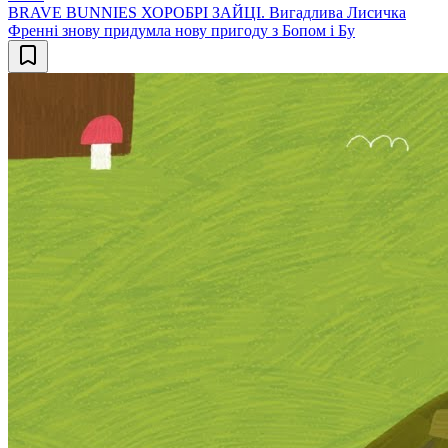
BRAVE BUNNIES ХОРОБРІ ЗАЙЦІ. Вигадлива Лисичка
Френні знову придумла нову пригоду з Бопом і Бу