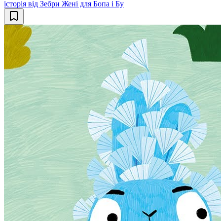
історія від Зебри Жені для Бопа і Бу