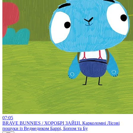
07:05
BRAVE BUNNIES / ХОРОБРІ ЗАЙЦІ. Карколомні Лісові
пошуки із Ведмедиком Баррі, Бопом та Бу