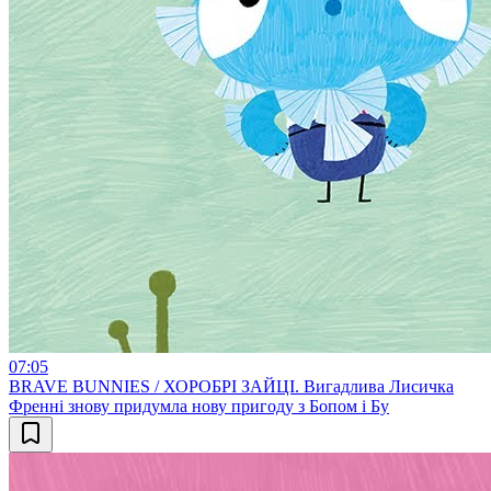
07:05
BRAVE BUNNIES / ХОРОБРІ ЗАЙЦІ. Вигадлива Лисичка
Френні знову придумла нову пригоду з Бопом і Бу