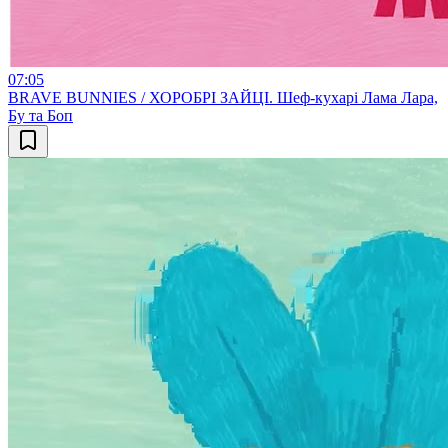
07:05
BRAVE BUNNIES / ХОРОБРІ ЗАЙЦІ. Шеф-кухарі Лама Лара,
Бу та Боп