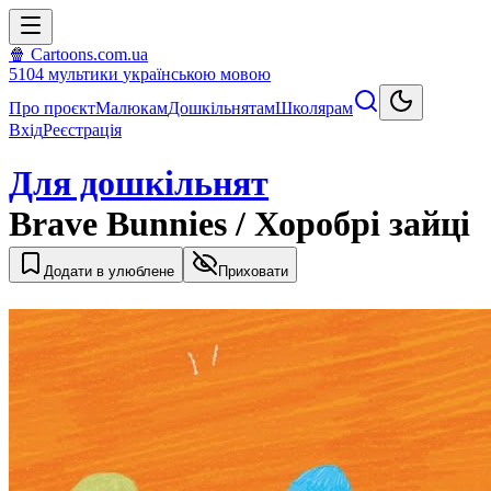
🍿 Cartoons.com.ua
5104
мультики
українською мовою
Про проєкт
Малюкам
Дошкільнятам
Школярам
Вхід
Реєстрація
Для дошкільнят
Brave Bunnies / Хоробрі зайці
Додати в улюблене
Приховати