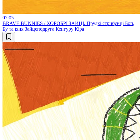
07:05
BRAVE BUNNIES / ХОРОБРІ ЗАЙЦІ. Прудкі стрибунці Боп,
Бу та їхня Зайцеподруга Кенгуру Кіра