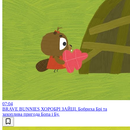
07:04
BRAVE BUNNIES ХОРОБРІ ЗАЙЦІ. Бобриха Брі та
захоплива пригода Бопа і Бу.