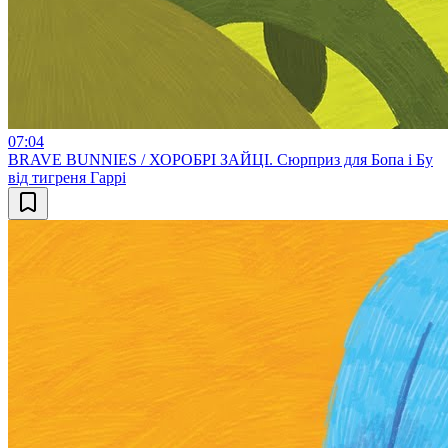
07:04
BRAVE BUNNIES / ХОРОБРІ ЗАЙЦІ. Сюрприз для Бопа і Бу
від тигреня Гаррі