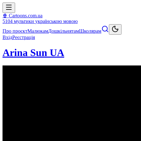
🍿 Cartoons.com.ua
5104
мультики
українською мовою
Про проєкт
Малюкам
Дошкільнятам
Школярам
Вхід
Реєстрація
Arina Sun UA