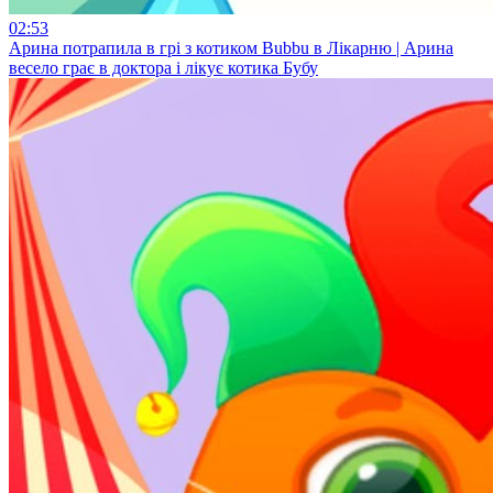
02:53
Арина потрапила в грі з котиком Bubbu в Лікарню | Арина
весело грає в доктора і лікує котика Бубу