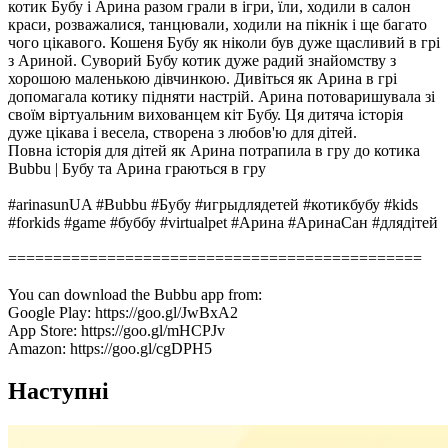
котик Бубу і Арина разом грали в ігри, їли, ходили в салон
краси, розважалися, танцювали, ходили на пікнік і ще багато
чого цікавого. Кошеня Бубу як ніколи був дуже щасливий в грі
з Ариной. Суворий Бубу котик дуже радий знайомству з
хорошою маленькою дівчинкою. Дивіться як Арина в грі
допомагала котику підняти настрій. Арина потоваришувала зі
своїм віртуальним вихованцем кіт Бубу. Ця дитяча історія
дуже цікава і весела, створена з любов'ю для дітей.
Повна історія для дітей як Арина потрапила в гру до котика
Bubbu | Бубу та Арина граються в гру
#arinasunUA #Bubbu #Бубу #игрыдлядетей #котикбубу #kids
#forkids #game #буббу #virtualpet #Арина #АринаСан #длядітей
==============================================
You can download the Bubbu app from:
Google Play: https://goo.gl/JwBxA2
App Store: https://goo.gl/mHCPJv
Amazon: https://goo.gl/cgDPH5
Наступні