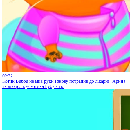
02:32
Котик Bubbu не мив руки і знову потрапив до лікарні | Арина
як лікар лікує котика Бубу в грі