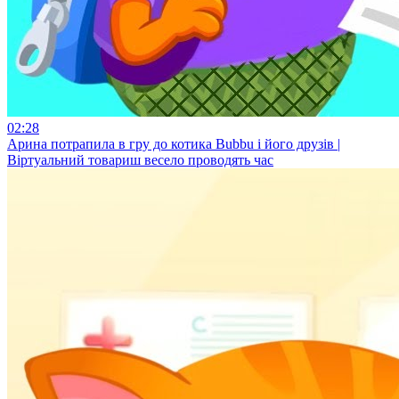
02:28
Арина потрапила в гру до котика Bubbu і його друзів |
Віртуальний товариш весело проводять час