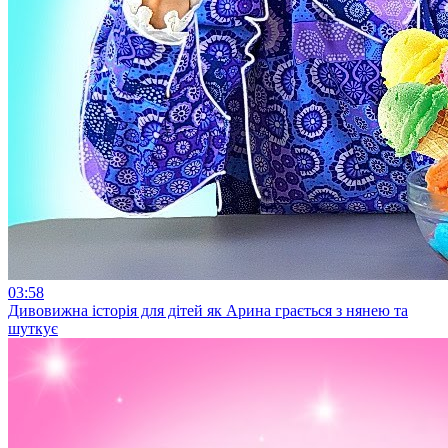
03:58
Дивовижна історія для дітей як Арина грається з нянею та
шуткує