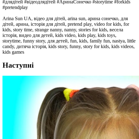
#длядітей #відеодлядітей #АринаСонечко #storytime #forkids
#pretendplay
Arina Sun UA, відео для дітей, arina sun, арина сонечко, для
дітей, арина, історія для дітей, pretend play, video for kids, for
kids, story time, strange nanny, nanny, stories for kids, весела
історія, видео для детей, kids video, kids play, kids toys,
storytime, funny story, для детей, fun, kids, family fun, nastya, little
candy, дитяча історія, kids story, funny, story for kids, kids videos,
kids games
Наступні