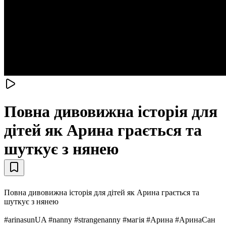
Повна дивовижна історія для
дітей як Арина грається та
шуткує з нянею
Повна дивовижна історія для дітей як Арина грається та
шуткує з нянею
#arinasunUA #nanny #strangenanny #магія #Арина #АринаСан