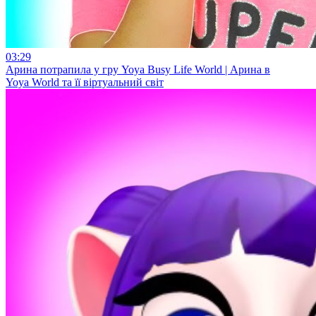
03:29
Арина потрапила у гру Yoya Busy Life World | Арина в
Yoya World та її віртуальний світ