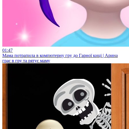
01:47
Мама потрапила в компютерну гру до Гарної киці | Арина
грає в гру та рятує маму