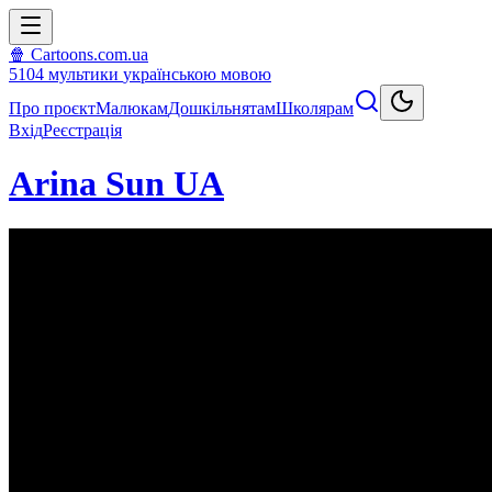
🍿 Cartoons.com.ua
5104
мультики
українською мовою
Про проєкт
Малюкам
Дошкільнятам
Школярам
Вхід
Реєстрація
Arina Sun UA