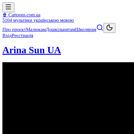
🍿 Cartoons.com.ua
5104
мультики
українською мовою
Про проєкт
Малюкам
Дошкільнятам
Школярам
Вхід
Реєстрація
Arina Sun UA