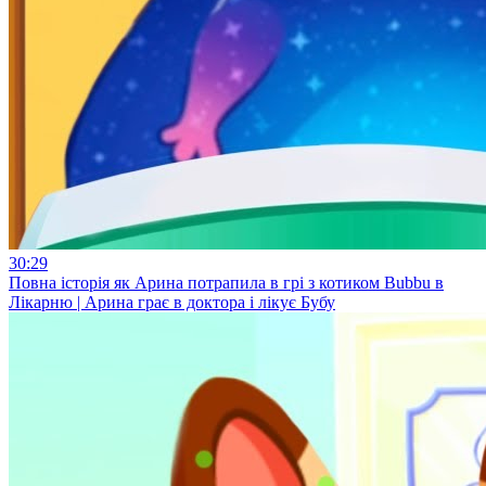
30:29
Повна історія як Арина потрапила в грі з котиком Bubbu в
Лікарню | Арина грає в доктора і лікує Бубу