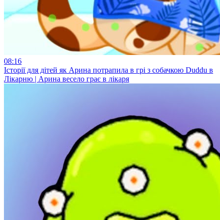
08:16
Історії для дітей як Арина потрапила в грі з собачкою Duddu в
Лікарню | Арина весело грає в лікаря