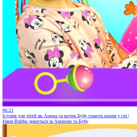
06:21
Історія для дітей як Арина та котик Бубу грають разом у грі |
Няня Bubbu дивиться за Ариною та Бубу