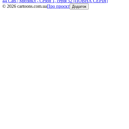
44 Cats | Мюзикл - Сезон 1, серія 52 [ПОВНА СЕРІЯ]
©
2026
cartoons.com.ua
Про проєкт
Додаток