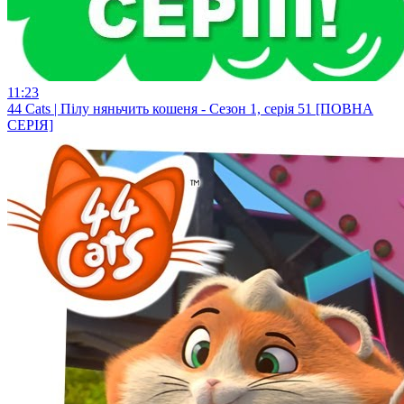
11:23
44 Cats | Пілу няньчить кошеня - Сезон 1, серія 51 [ПОВНА
СЕРІЯ]