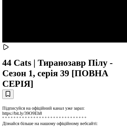
44 Cats | Тиранозавр Пілу -
Сезон 1, серія 39 [ПОВНА
СЕРІЯ]
Підписуйся на офіційний канал уже зараз:
https://bit.ly/39O9Eh8
° ° ° ° ° ° ° ° ° ° ° ° ° ° ° ° ° ° ° ° ° ° ° ° ° ° ° ° ° °
Дізнайся більше на нашому офіційному вебсайті: