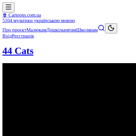
🍿 Cartoons.com.ua
5104
мультики
українською мовою
Про проєкт
Малюкам
Дошкільнятам
Школярам
Вхід
Реєстрація
44 Cats