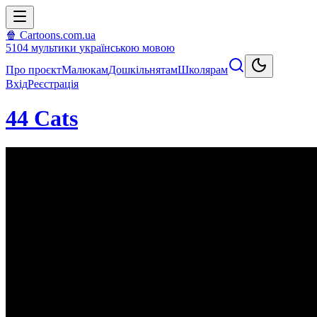
🍿 Cartoons.com.ua
5104
мультики
українською мовою
Про проєкт
Малюкам
Дошкільнятам
Школярам
Вхід
Реєстрація
44 Cats