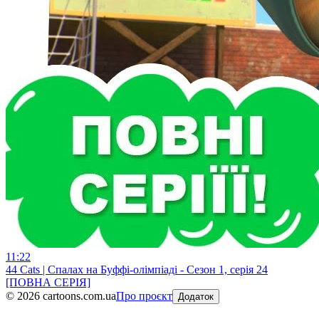
11:22
44 Cats | Спалах на Буффі-олімпіаді - Сезон 1, серія 24
[ПОВНА СЕРІЯ]
©
2026
cartoons.com.ua
Про проєкт
Додаток