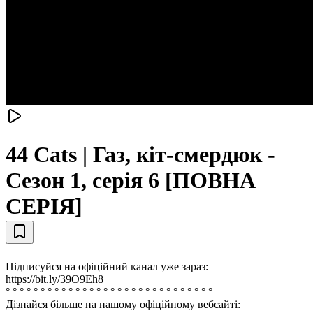
44 Cats | Газ, кіт-смердюк -
Сезон 1, серія 6 [ПОВНА
СЕРІЯ]
Підписуйся на офіційний канал уже зараз:
https://bit.ly/39O9Eh8
° ° ° ° ° ° ° ° ° ° ° ° ° ° ° ° ° ° ° ° ° ° ° ° ° ° ° ° ° °
Дізнайся більше на нашому офіційному вебсайті: